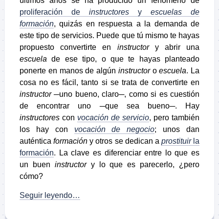
últimos años se ha producido un fenómeno de
proliferación de
instructores
y
escuelas de
formación
, quizás en respuesta a la demanda de
este tipo de servicios. Puede que tú mismo te hayas
propuesto convertirte en
instructor
y abrir una
escuela
de ese tipo, o que te hayas planteado
ponerte en manos de algún
instructor
o
escuela
. La
cosa no es fácil, tanto si se trata de convertirte en
instructor
─uno bueno, claro─, como si es cuestión
de encontrar uno ─que sea bueno─. Hay
instructores
con
vocación de servicio
, pero también
los hay con
vocación de negocio
; unos dan
auténtica
formación
y otros se dedican a
prostituir
la
formación
. La clave es diferenciar entre lo que es
un buen
instructor
y lo que es parecerlo, ¿pero
cómo?
Seguir leyendo…