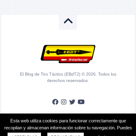
El Blog de Tiro Táctico (EBdT2) © 2026. Todos los
derechos reservados.
Esta web utiliza cookies para funcionar correctamente que
En calidad de Afiliado de Amazon, obtengo ingresos por las compras
recopilan y almacenan información sobre tu navegación. Puedes
adscritas que cumplen los requisitos aplicables.