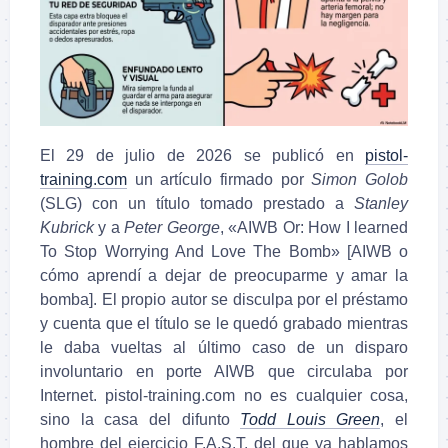
El 29 de julio de 2026 se publicó en
pistol-
training.com
un artículo firmado por
Simon Golob
(SLG) con un título tomado prestado a
Stanley
Kubrick
y a
Peter George
, «AIWB Or: How I learned
To Stop Worrying And Love The Bomb» [AIWB o
cómo aprendí a dejar de preocuparme y amar la
bomba]. El propio autor se disculpa por el préstamo
y cuenta que el título se le quedó grabado mientras
le daba vueltas al último caso de un disparo
involuntario en porte AIWB que circulaba por
Internet. pistol-training.com no es cualquier cosa,
sino la casa del difunto
Todd Louis Green
, el
hombre del ejercicio F.A.S.T. del que ya hablamos