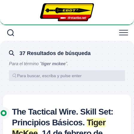
Saltar
al
contenido
37 Resultados de búsqueda
Para el término "
tiger mckee
".
The Tactical Wire. Skill Set:
Principios Básicos.
Tiger
McKee
. 14 de febrero de