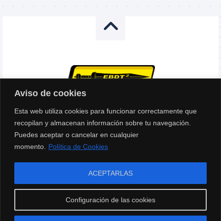
Aviso de cookies
Esta web utiliza cookies para funcionar correctamente que
El Blog de Tiro Táctico (EBdT2) © 2026. Todos los
recopilan y almacenan información sobre tu navegación.
derechos reservados.
Puedes aceptar o cancelar en cualquier
momento.
Política de Cookies
ACEPTARLAS
En calidad de Afiliado de Amazon, obtengo ingresos por las compras
Configuración de las cookies
adscritas que cumplen los requisitos aplicables.
Aviso Legal