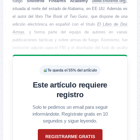
fuego
Shootrite Firearms Academy
(
www.shootrite.org
),
situada al norte del estado de Alabama, en EE.UU. Además es
el autor del libro
The Book of Two Guns
, que dispone de una
edición electrónica en español con el título
El Libro de Dos
Armas
, y forma parte del equipo de autores en varias
publicaciones tácticas y sobre armas de fuego. Asimismo, fue
instructor adjunto para el FBI y el diseñador del fusil de asalto
“Katana”
, fabricado por
Red Jacket Firearms
.
Te queda el 55% del artículo
Este artículo requiere
registro
Solo te pedimos un email para seguir
informándote. Regístrate gratis en 10
segundos y sigue leyendo.
REGISTRARME GRATIS