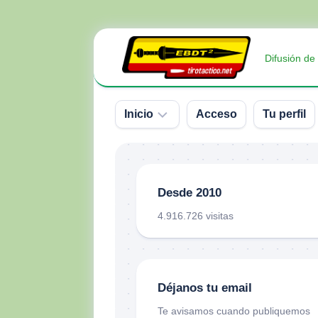
Saltar
al
Difusión de
contenido
Inicio
Acceso
Tu perfil
Sobre
nosotros
Desde 2010
Contacto
4.916.726 visitas
Donativos
Déjanos tu email
Te avisamos cuando publiquemos