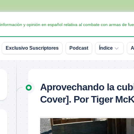
 información y opinión en español relativa al combate con armas de fue
Exclusivo Suscriptores
Podcast
Índice
A
Accesorios
Armas
Aprovechando la cubi
Balística
Cover]. Por Tiger McK
Conceptos
y
definiciones
Interesante