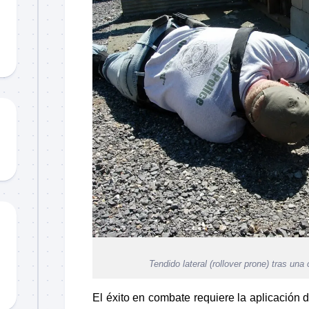
Material
didáctico
Sorteos
TCCC
TTPs
Tendido lateral (rollover prone) tras un
El éxito en combate requiere la aplicación d