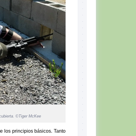
Skill
Set,
por
Tiger
McKee
El
CQB
Momento
del
Combatiente
Lectura
recomendada
Defensa
Personal
Ejercicios
Situación
Táctica
a cubierta. ©Tiger McKee
Topografía
e los principios básicos. Tanto