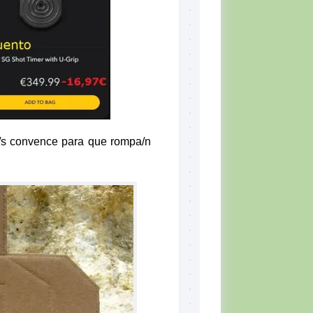
la/s convence para que rompa/n