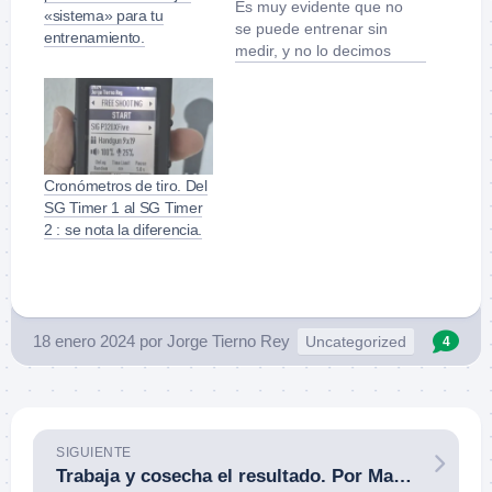
Es muy evidente que no
«sistema» para tu
se puede entrenar sin
entrenamiento.
medir, y no lo decimos
nosotros, sino
cualquiera. El
cronómetro de tiro es
una herramienta
imprescindible para
cualquier tirador que
Cronómetros de tiro. Del
aspire a mejorar,
SG Timer 1 al SG Timer
porque sin datos
2 : se nota la diferencia.
objetivos te engañas a ti
mismo con impresiones
subjetivas, que rara vez
coinciden con…
18 enero 2024
por
Jorge Tierno Rey
Uncategorized
4
SIGUIENTE
Trabaja y cosecha el resultado. Por Matt Pranka.