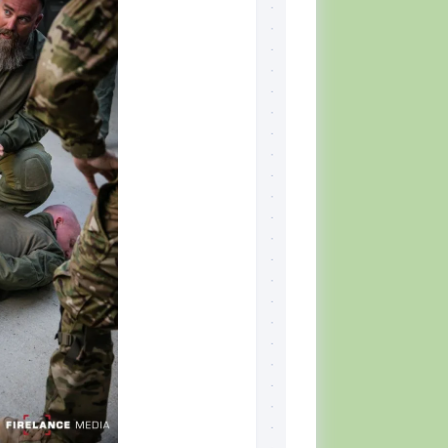
Skill
Set,
por
Tiger
McKee
El
CQB
Momento
del
Combatiente
Lectura
recomendada
Defensa
Personal
Ejercicios
Situación
Táctica
Topografía