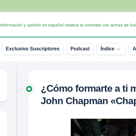
 información y opinión en español relativa al combate con armas de fue
Exclusivo Suscriptores
Podcast
Índice
A
Accesorios
Armas
¿Cómo formarte a ti 
Balística
John Chapman «Cha
Conceptos
y
definiciones
Interesante