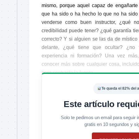
mismo, porque aquel capaz de engañarte 
que ha sido o ha hecho lo que no ha sido
venderse como buen instructor, ¿qué 
credibilidad puede tener? ¿qué garantía ti
correcto? Y si alguien se las da de místico
delante, ¿qué tiene que ocultar? ¿no 
experiencia ni formación? Una vez más,
conocer más sobre cualquier cosa, incluido 
pero
contrasta la fuente
.
Te queda el 82% del a
Este artículo requi
Solo te pedimos un email para seguir 
gratis en 10 segundos y si