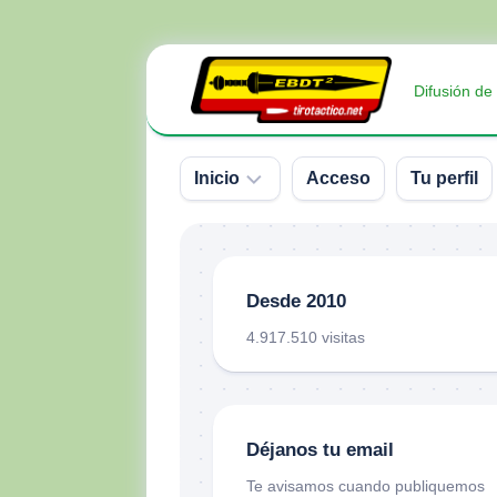
Saltar
al
Difusión de
contenido
Inicio
Acceso
Tu perfil
Sobre
nosotros
Desde 2010
Contacto
4.917.510 visitas
Donativos
Déjanos tu email
Te avisamos cuando publiquemos