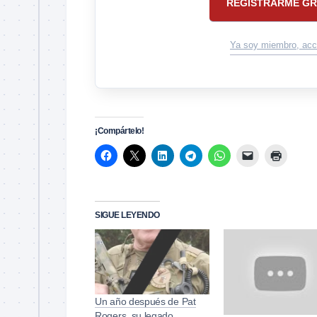
REGISTRARME GR
Ya soy miembro, acc
¡Compártelo!
SIGUE LEYENDO
Un año después de Pat
Rogers, su legado