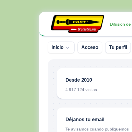
Saltar
al
Difusión de
contenido
Inicio
Acceso
Tu perfil
Sobre
nosotros
Desde 2010
Contacto
4.917.124 visitas
Donativos
Déjanos tu email
Te avisamos cuando publiquemos