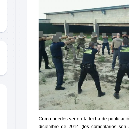
Material
didáctico
Sorteos
TCCC
TTPs
Como puedes ver en la fecha de publicación
diciembre de 2014 (los comentarios son a