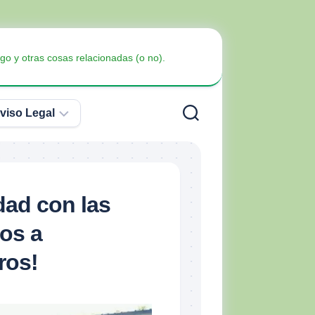
go y otras cosas relacionadas (o no).
viso Legal
Política
de
Privacidad
Armas
dad con las
no
Política
Blindaje
letales
os a
de
Cookies
ros!