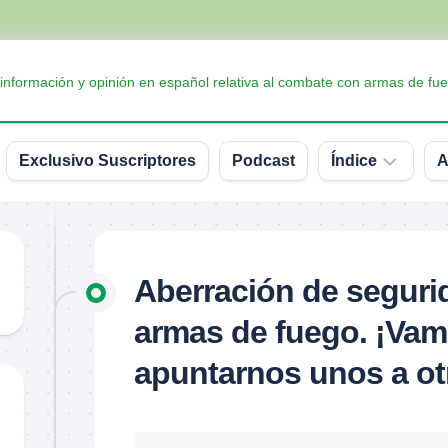
 información y opinión en español relativa al combate con armas de fue
Exclusivo Suscriptores
Podcast
Índice
A
Accesorios
Armas
Aberración de seguri
Balística
armas de fuego. ¡Vam
Conceptos
y
apuntarnos unos a ot
definiciones
Interesante