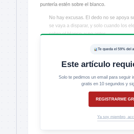
puntería estén sobre el blanco.
No hay excusas. El dedo no se apoya so
se vaya a disparar, y solo cuando los e
sobre el blanco, y no antes.
Te queda el 59% del a
Este artículo requi
Solo te pedimos un email para seguir 
gratis en 10 segundos y si
REGISTRARME GR
Ya soy miembro, acc