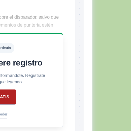
bre el disparador, salvo que
lementos de puntería estén
rtículo
ere registro
informándote. Regístrate
gue leyendo.
ATIS
eder