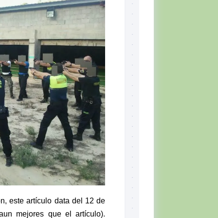
Skill
Set,
por
Tiger
McKee
El
CQB
Momento
del
Combatiente
Lectura
recomendada
Defensa
Personal
Ejercicios
Situación
Táctica
, este artículo data del 12 de
Topografía
un mejores que el artículo).