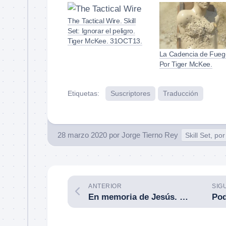
The Tactical Wire. Skill
Set: Ignorar el peligro.
Tiger McKee. 31OCT13.
La Cadencia de Fueg
Por Tiger McKee.
Etiquetas:
Suscriptores
Traducción
28 marzo 2020
por
Jorge Tierno Rey
Skill Set, p
ANTERIOR
SIG
En memoria de Jesús. Logroño (La Rioja). 27 de marzo de 2020.