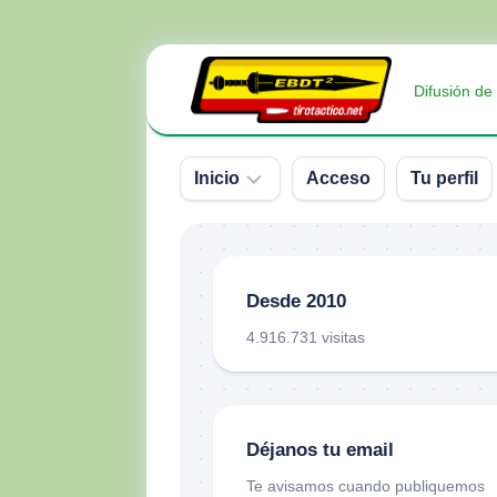
Saltar
al
Difusión de
contenido
Inicio
Acceso
Tu perfil
Sobre
nosotros
Desde 2010
Contacto
4.916.731 visitas
Donativos
Déjanos tu email
Te avisamos cuando publiquemos