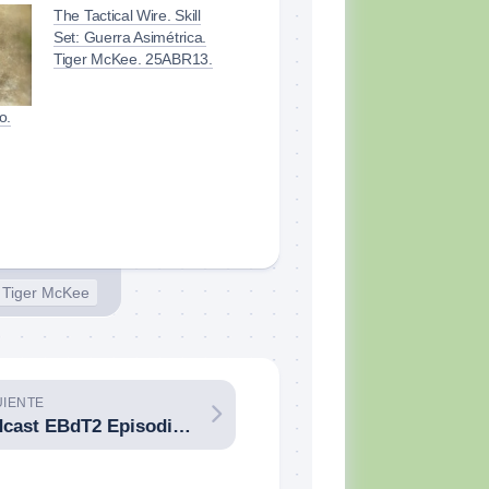
The Tactical Wire. Skill
Set: Guerra Asimétrica.
Tiger McKee. 25ABR13.
o.
or Tiger McKee
UIENTE
Podcast EBdT2 Episodio 18: otra vez mitos y leyendas en el combate con armas de fuego, llueve sobre mojado, con Juan I. Carrión.