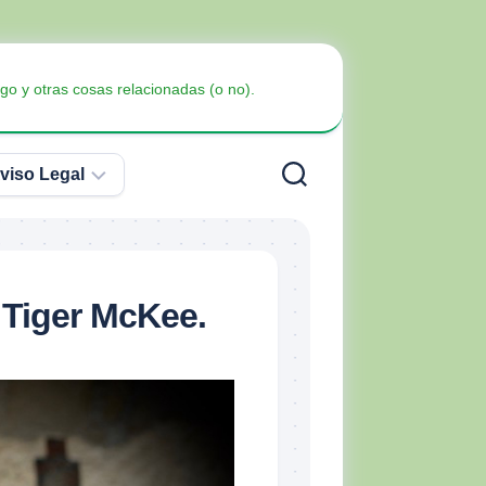
go y otras cosas relacionadas (o no).
viso Legal
Política
de
Privacidad
Armas
r Tiger McKee.
no
Política
Blindaje
letales
de
Cookies