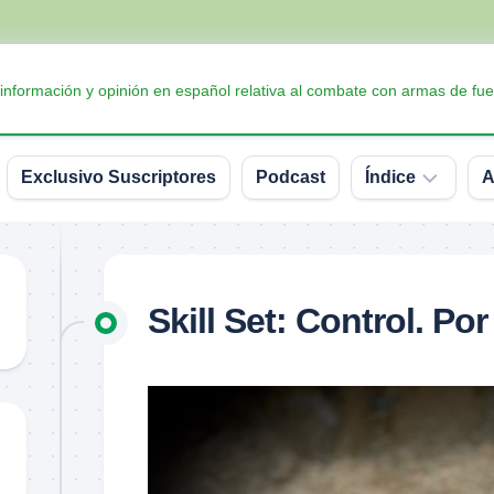
 información y opinión en español relativa al combate con armas de fue
Exclusivo Suscriptores
Podcast
Índice
A
Accesorios
Armas
Skill Set: Control. Po
Balística
Conceptos
y
definiciones
Interesante