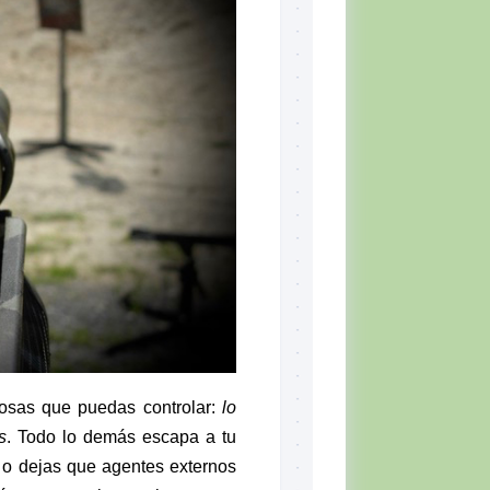
Skill
Set,
por
Tiger
McKee
El
CQB
Momento
del
Combatiente
Lectura
recomendada
Defensa
Personal
Ejercicios
Situación
cosas que puedas controlar:
lo
Táctica
s
. Todo lo demás escapa a tu
Topografía
s, o dejas que agentes externos