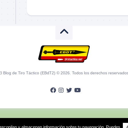
El Blog de Tiro Táctico (EBdT2) © 2026. Todos los derechos reservados
adscritas que cumplen los requisitos aplicables.
e recopilan y almacenan información sobre tu navegación. Puedes