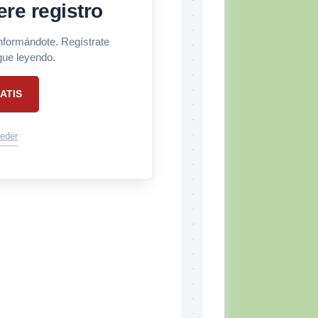
ere registro
informándote. Regístrate
gue leyendo.
ATIS
eder