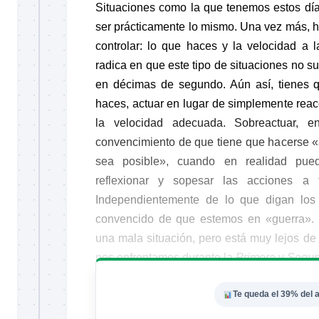
Situaciones como la que tenemos estos día
ser prácticamente lo mismo. Una vez más, 
controlar: lo que haces y la velocidad a l
radica en que este tipo de situaciones no s
en décimas de segundo. Aún así, tienes q
haces, actuar en lugar de simplemente reac
la velocidad adecuada. Sobreactuar, e
convencimiento de que tiene que hacerse 
sea posible», cuando en realidad pue
reflexionar y sopesar las acciones a 
Independientemente de lo que digan los 
convencido de que estemos en «guerra». 
una mala situación, pero está muy lejos d
nos enfrentamos durante la
Primera
y
Segun
Te queda el 39% del a