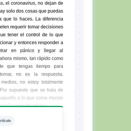
s, el
coronavirus
, no dejan de
hay solo dos cosas que puedas
a que lo haces. La diferencia
uelen requerir tomar decisiones
ue tener el control de lo que
cionar y entonces responder a
ntrar en pánico y llegar al
«ahora mismo, tan rápido como
de que tengas tiempo para
tomar, no es la respuesta.
medios, no estoy totalmente
Por supuesto que se trata de
e aquello a lo que como mundo
da Guerras Mundiales
.
rtículo