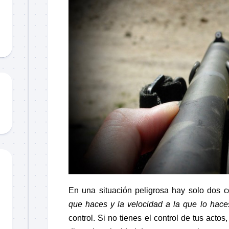
Material
didáctico
Sorteos
TCCC
TTPs
En una situación peligrosa hay solo dos 
que haces y la velocidad a la que lo hace
control. Si no tienes el control de tus acto