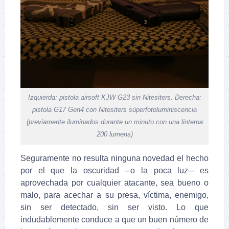
Izquierda: pistola airsoft KJW G23 sin Nitesiters. Derecha:
pistola G17 Gen4 con Nitesiters súperfotoluminiscencia
(previamente iluminados durante un minuto con una linterna
200 lumens)
Seguramente no resulta ninguna novedad el hecho
por el que la oscuridad ─o la poca luz─ es
aprovechada por cualquier atacante, sea bueno o
malo, para acechar a su presa, víctima, enemigo,
sin ser detectado, sin ser visto. Lo que
indudablemente conduce a que un buen número de