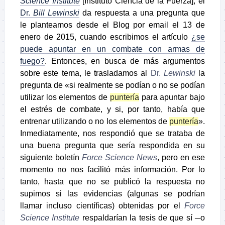
Science Institute
[Instituto Ciencia de la Fuerza], el
Dr.
Bill Lewinski
da respuesta a una pregunta que
le planteamos desde el Blog por email el 13 de
enero de 2015, cuando escribimos el artículo
¿se
puede apuntar en un combate con armas de
fuego?
. Entonces, en busca de más argumentos
sobre este tema, le trasladamos al
Dr.
Lewinski
la
pregunta de «si realmente se podían o no se podían
utilizar los elementos de
puntería
para apuntar bajo
el estrés de combate, y si, por tanto, había que
entrenar utilizando o no los elementos de
puntería
».
Inmediatamente, nos respondió que se trataba de
una buena pregunta que sería respondida en su
siguiente boletín
Force Science News
, pero en ese
momento no nos facilitó más información. Por lo
tanto, hasta que no se publicó la respuesta no
supimos si las evidencias (algunas se podrían
llamar incluso científicas) obtenidas por el
Force
Science Institute
respaldarían la tesis de que sí ─o