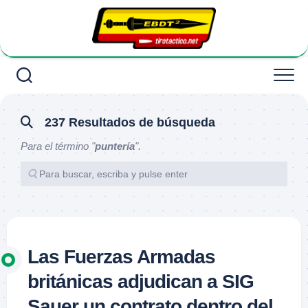
Saltar
al
contenido
237 Resultados de búsqueda
Para el término "
puntería
".
Las Fuerzas Armadas
británicas adjudican a SIG
Sauer un contrato dentro del