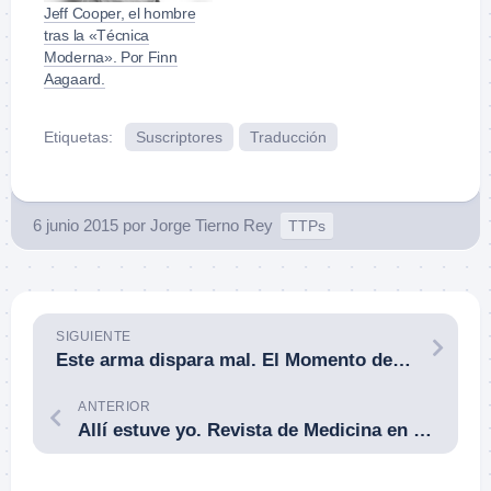
Jeff Cooper, el hombre
tras la «Técnica
Moderna». Por Finn
Aagaard.
Etiquetas:
Suscriptores
Traducción
6 junio 2015
por
Jorge Tierno Rey
TTPs
SIGUIENTE
Este arma dispara mal. El Momento del Combatiente con Armas de Fuego. Pat McNamara. 06JUN15.
ANTERIOR
Allí estuve yo. Revista de Medicina en Operaciones Especiales [Journal of Special Operations Medicine (JSOM)].