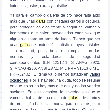
todos los gustos, caras y bolsillos.
Ya para el campo o galería de tiro hace falta algo
más que unas
gafas
con cristales claros u oscuros,
para proteger los ojos frente a
esquirlas, vainas y
fragmentos que salen proyectados cada vez que
alguien dispara un arma de fuego. Tienen que ser
unas
gafas
de protección balística cuyos cristales
─en realidad, policarbonato─ cumplan con las
normas y estándares de seguridad
correspondientes (EN 12312-1, STANAG 2920,
STANAG 4296, ANSI Z87.1, MIL-PRF-31013 o MIL-
PRF-32432). El tema ya lo hemos tratado en
varias
ocasiones
. Por si hay alguna duda, todo se resume
en que «ojos no hay más que dos y no los venden
sueltos». En esta ocasión, la novedad es que te
vamos a hablar de una marca de
gafas
─de diario y
de protección balística─ nueva para nosotros, pero
muy conocida en los mentideros tácticos:
Gatorz
.