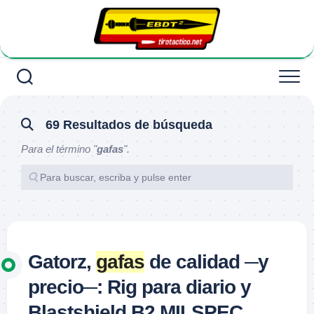
Saltar
al
contenido
69 Resultados de búsqueda
Para el término "
gafas
".
Gatorz,
gafas
de calidad ─y
precio─: Rig para diario y
Blastshield B2 MILSPEC