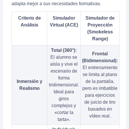
adapta mejor a sus necesidades formativas.
Criterio de
Simulador
Simulador de
Análisis
Virtual (ACE)
Proyección
(Smokeless
Range)
Total (360°):
Frontal
El alumno se
(Bidimensional):
aísla y vive el
El entrenamiento
escenario de
se limita al plano
forma
Inmersión y
de la pantalla,
tridimensional.
Realismo
pero es imbatible
Ideal para
para ejercicios
giros
de juicio de tiro
complejos y
basados en
«cortar la
vídeo real.
tarta».