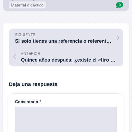
Material didáctico
0
SIGUIENTE
Si solo tienes una referencia o referente, por bueno que sea, no tienes con qué contrastar y fácilmente te quedas obsoleto y sin evolucionar.
ANTERIOR
Quince años después: ¿existe el «tiro policial»? La palabra resiste ─solo un poco─; el concepto, no.
Deja una respuesta
Comentario
*