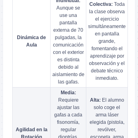
Individual:
Colectiva:
Toda
Aunque se
la clase observa
use una
el ejercicio
pantalla
simultáneamente
externa de 70
en pantalla
Dinámica de
pulgadas, la
grande,
Aula
comunicación
fomentando el
con el exterior
aprendizaje por
es distinta
observación y el
debido al
debate técnico
aislamiento de
inmediato.
las gafas.
Media:
Requiere
Alta:
El alumno
ajustar las
solo coge el
gafas a cada
arma láser
fisonomía,
elegida (pistola,
Agilidad en la
regular
revólver,
Rotación
dioptrías,
escopeta, arma