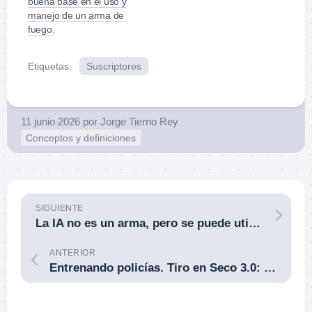
buena base en el uso y
manejo de un arma de
fuego.
Etiquetas:
Suscriptores
11 junio 2026
por
Jorge Tierno Rey
Conceptos y definiciones
SIGUIENTE
La IA no es un arma, pero se puede utilizar como tal y esa es la verdadera amenaza.
ANTERIOR
Entrenando policías. Tiro en Seco 3.0: La Búsqueda de la Excelencia (2ª Parte). Por Ramón Tobaruela Lana.