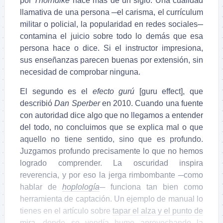
por
Thorndike
hace más de un siglo. Una cualidad
llamativa de una persona ─el carisma, el currículum
militar o policial, la popularidad en redes sociales─
contamina el juicio sobre todo lo demás que esa
persona hace o dice. Si el instructor impresiona,
sus enseñanzas parecen buenas por extensión, sin
necesidad de comprobar ninguna.
El segundo es el
efecto gurú
[guru effect], que
describió
Dan Sperber
en 2010. Cuando una fuente
con autoridad dice algo que no llegamos a entender
del todo, no concluimos que se explica mal o que
aquello no tiene sentido, sino que es profundo.
Juzgamos profundo precisamente lo que no hemos
logrado comprender. La oscuridad inspira
reverencia, y por eso la jerga rimbombante ─como
hablar de
hoplología
─ funciona tan bien como
herramienta de captación. Un ejemplo de manual lo
tienes en el artículo sobre
tapar el alza y el punto de
mira
, donde se vendía humo aprovechando la