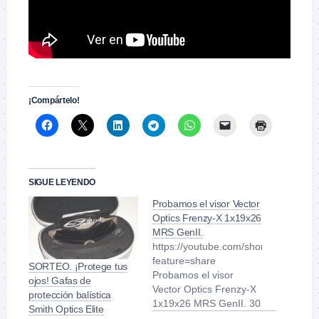
.
¡Compártelo!
SIGUE LEYENDO
Probamos el visor Vector
Optics Frenzy-X 1x19x26
MRS GenII.
https://youtube.com/shorts/iH0Ryw
feature=share
SORTEO. ¡Protege tus
Probamos el visor
ojos! Gafas de
Vector Optics Frenzy-X
protección balística
1x19x26 MRS GenII. 30
Smith Optics Elite
de julio de 2025 20,28s