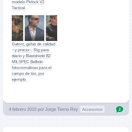
modelo Pivlock V2
63ptos 11A 1 metal 1C
Tactical.
0D 0 Miguelito de la
Roda Hit Factor 3.1065
Distancia: 5-15m.
Blancos: 6 blancos tipo
IPSC y 1 metal
(popper). Ejercicio:
Gatorz, gafas de calidad
desde la funda, de
─y precio─: Rig para
frente a los blancos,…
diario y Blastshield B2
MILSPEC Ballistic
fotocromáticas para el
campo de tiro, por
ejemplo.
4 febrero 2015
por
Jorge Tierno Rey
Accesorios
2