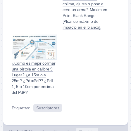
colima, ajusta o pone a
cero un arma? Maximum
Point-Blank Range
[Alcance máximo de
impacto en el blanco].
¿Cómo es mejor colimar
una pistola en calibre 9
Luger? ¿a 15m o a
25m? ¿PdI=PdP? ¿PdI
1, 5 o 10cm por encima
del PdP?
Etiquetas:
Suscriptores