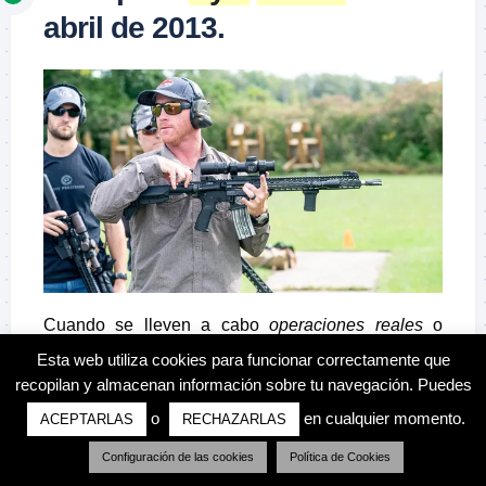
abril de 2013.
Cuando se lleven a cabo
operaciones reales
o
instrucción y/o adiestramiento
del más alto nivel,
Esta web utiliza cookies para funcionar correctamente que
donde los individuos se disponen de cualquier otra
recopilan y almacenan información sobre tu navegación. Puedes
forma que no sea una
línea de tiro estática
, toda
o
en cualquier momento.
ACEPTARLAS
RECHAZARLAS
persona debe acatar estrictamente en todo
momento, lo que incluye caídas accidentales y
Configuración de las cookies
Política de Cookies
movimientos incorrectos, al menos tres de las