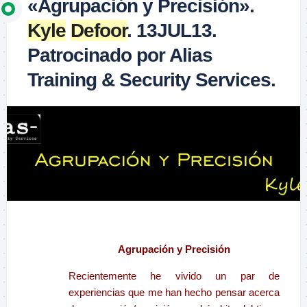
«Agrupación y Precisión».
Kyle
Defoor
. 13JUL13.
Patrocinado por Alias
Training & Security Services.
–
Agrupación y Precisión
Recientemente he vivido un par de
experiencias que me han hecho pensar acerca