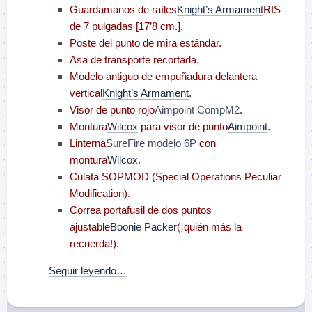
Guardamanos de raíles
Knight’s Armament
RIS
de 7 pulgadas [17’8 cm.].
Poste del punto de mira estándar.
Asa de transporte recortada.
Modelo antiguo de empuñadura delantera
vertical
Knight’s Armament
.
Visor de punto rojo
Aimpoint CompM2
.
Montura
Wilcox
para visor de punto
Aimpoint
.
Linterna
SureFire modelo 6P
con
montura
Wilcox
.
Culata SOPMOD (Special Operations Peculiar
Modification).
Correa portafusil de dos puntos
ajustable
Boonie Packer
(¡quién más la
recuerda!).
Seguir leyendo…