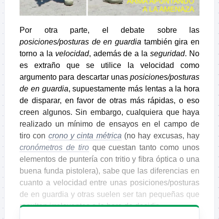
Por otra parte, el debate sobre las
posiciones/posturas de en guardia
también gira en
torno a la
velocidad
, además de a la
seguridad
. No
es extraño que se utilice la velocidad como
argumento para descartar unas
posiciones/posturas
de en guardia
, supuestamente más lentas a la hora
de disparar, en favor de otras más rápidas, o eso
creen algunos. Sin embargo, cualquiera que haya
realizado un mínimo de ensayos en el campo de
tiro con
crono y cinta métrica
(no hay excusas, hay
cronómetros de tiro
que cuestan tanto como unos
elementos de puntería con tritio y fibra óptica o una
buena funda pistolera), sabe que las diferencias en
cuanto a velocidad entre unas posiciones/posturas
de en guardia y otras suelen ser tan pequeñas que
resultan irrelevantes a la hora de decidir.