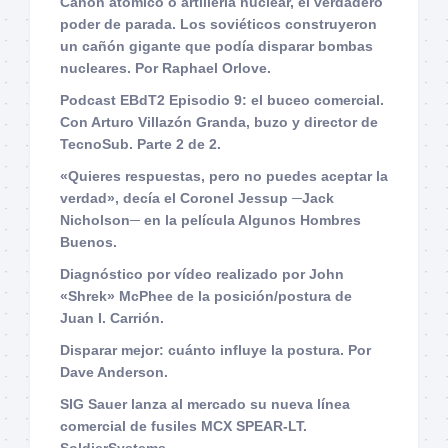
Cañón atómico o artillería nuclear, el verdadero
poder de parada. Los soviéticos construyeron
un cañón gigante que podía disparar bombas
nucleares. Por Raphael Orlove.
Podcast EBdT2 Episodio 9: el buceo comercial.
Con Arturo Villazón Granda, buzo y director de
TecnoSub. Parte 2 de 2.
«Quieres respuestas, pero no puedes aceptar la
verdad», decía el Coronel Jessup ─Jack
Nicholson─ en la película Algunos Hombres
Buenos.
Diagnóstico por vídeo realizado por John
«Shrek» McPhee de la posición/postura de
Juan I. Carrión.
Disparar mejor: cuánto influye la postura. Por
Dave Anderson.
SIG Sauer lanza al mercado su nueva línea
comercial de fusiles MCX SPEAR-LT.
SoldierSystems.