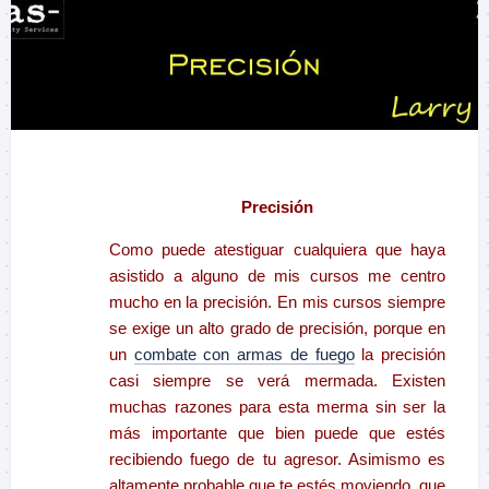
–
Precisión
Como puede atestiguar cualquiera que haya
asistido a alguno de mis cursos me centro
mucho en la precisión. En mis cursos siempre
se exige un alto grado de precisión, porque en
un
combate con armas de fuego
la precisión
casi siempre se verá mermada. Existen
muchas razones para esta merma sin ser la
más importante que bien puede que estés
recibiendo fuego de tu agresor. Asimismo es
altamente probable que te estés moviendo, que