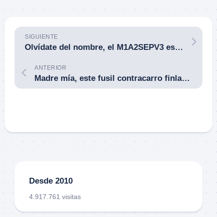
SIGUIENTE
Olvídate del nombre, el M1A2SEPV3 es un carro de combate totalmente nuevo. El Ejército de Tierra estadounidense le pone un nombre antiguo a un vehículo nuevo.
ANTERIOR
Madre mía, este fusil contracarro finlandés era gigantesco. El L-39 pesaba 50 kilos.
Desde 2010
4.917.761 visitas