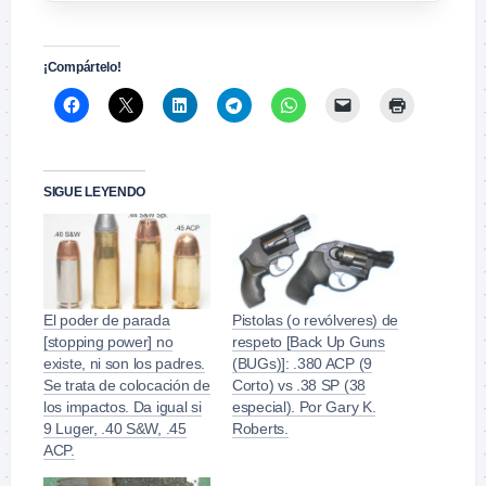
¡Compártelo!
SIGUE LEYENDO
El poder de parada
Pistolas (o revólveres) de
[stopping power] no
respeto [Back Up Guns
existe, ni son los padres.
(BUGs)]: .380 ACP (9
Se trata de colocación de
Corto) vs .38 SP (38
los impactos. Da igual si
especial). Por Gary K.
9 Luger, .40 S&W, .45
Roberts.
ACP.