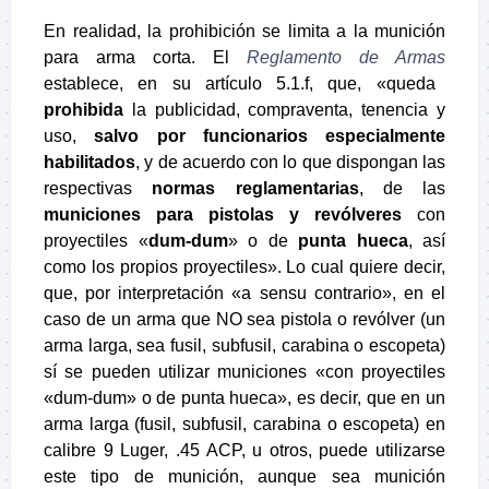
En realidad, la prohibición se limita a la munición
para arma corta. El
Reglamento de Armas
establece, en su artículo 5.1.f, que, «queda
prohibida
la publicidad, compraventa, tenencia y
uso,
salvo por funcionarios especialmente
habilitados
, y de acuerdo con lo que dispongan las
respectivas
normas reglamentarias
, de las
municiones para pistolas y revólveres
con
proyectiles «
dum-dum
» o de
punta hueca
, así
como los propios proyectiles». Lo cual quiere decir,
que, por interpretación «a sensu contrario», en el
caso de un arma que NO sea pistola o revólver (un
arma larga, sea fusil, subfusil, carabina o escopeta)
sí se pueden utilizar municiones «con proyectiles
«dum-dum» o de punta hueca», es decir, que en un
arma larga (fusil, subfusil, carabina o escopeta) en
calibre 9 Luger, .45 ACP, u otros, puede utilizarse
este tipo de munición, aunque sea munición