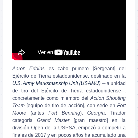
Aaron Eddins
es cabo primero [Sergeant] del
Ejército de Tierra estadounidense, destinado en la
U.S. Army Marksmanship Unit (USAMU)
─la unidad
de tiro del Ejército de Tierra estadounidense─,
concretamente como miembro del
Action Shooting
Team
[equipo de tiro de acción], con sede en
Fort
Moore
(antes
Fort Benning
),
Georgia
. Tirador
categoría
Grand Master
[gran maestro] en la
división Open de la USPSA, empezó a competir a
finales de 2017 y en pocos años ha acumulado una