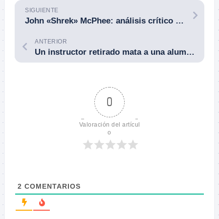
SIGUIENTE
John «Shrek» McPhee: análisis crítico de la figura, su carácter y sus métodos.
ANTERIOR
Un instructor retirado mata a una alumna al «confundir» su pistola cargada con un arma de entrenamiento. Biblioteca de Anacostia, Washington D.C. (EE.UU.). 4 de agosto de 2022.
0
Valoración del artícul
o
2
COMENTARIOS