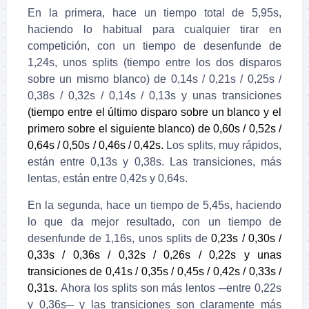
En la primera, hace un tiempo total de 5,95s,
haciendo lo habitual para cualquier tirar en
competición, con un tiempo de desenfunde de
1
,24s, unos splits
(tiempo entre los dos disparos
sobre un mismo blanco) de 0,14s / 0,21s / 0,25s /
0,38s / 0,32s / 0,14s / 0,13s y unas transiciones
(tiempo entre el último disparo sobre un blanco y el
primero sobre el siguiente blanco) de 0,60s / 0,52s /
0,64s / 0,50s / 0,46s / 0,42s.
Los splits, muy rápidos,
están entre 0,13s y 0,38s. Las transiciones, más
lentas, están entre 0,42s y 0,64s.
En la segunda, hace un tiempo de 5,45s, haciendo
lo que da mejor resultado, con un tiempo de
desenfunde de
1,16s, unos splits de
0,23s / 0,30s /
0,33s / 0,36s / 0,32s / 0,26s / 0,22s y unas
transiciones de
0,41s / 0,35s / 0,45s / 0,42s / 0,33s /
0,31s.
Ahora los splits son más lentos ─entre 0,22s
y 0,36s─ y las transiciones son claramente más