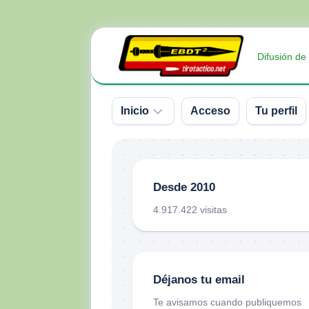
Saltar
al
Difusión de
contenido
Inicio
Acceso
Tu perfil
Sobre
nosotros
Desde 2010
Contacto
4.917.422 visitas
Donativos
Déjanos tu email
Te avisamos cuando publiquemos