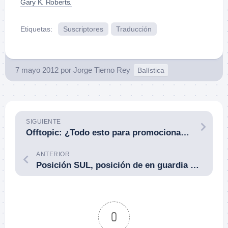
Gary K. Roberts.
Etiquetas:
Suscriptores
Traducción
7 mayo 2012
por
Jorge Tierno Rey
Balística
SIGUIENTE
Offtopic: ¿Todo esto para promocionar un videojuego? ¡Impresionante!
ANTERIOR
Posición SUL, posición de en guardia con pistola para CQB. Por Max F. Joseph. Revista SWAT Diciembre 2000.
0