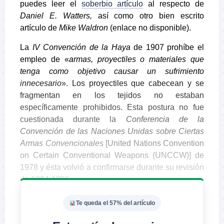
puedes leer el
soberbio artículo
al respecto de
Daniel E. Watters
,
así como otro bien escrito
artículo de
Mike Waldron
(enlace no disponible).
La
IV Convención de la Haya
de 1907 prohíbe el
empleo de «
armas, proyectiles o materiales que
tenga como objetivo causar un sufrimiento
innecesario
». Los proyectiles que cabecean y se
fragmentan en los tejidos no estaban
específicamente prohibidos. Esta postura no fue
cuestionada durante la
Conferencia de la
Convención de las Naciones Unidas sobre Ciertas
Armas Convencionales
[United Nations Convention
on Certain Conventional Weapons (UNCCW)] de
1978 y ésta volvió a confirmarse durante su revisión
de 1994-1996.
Te queda el 57% del artículo