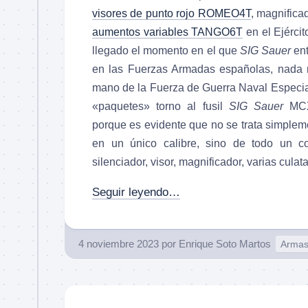
visores de punto rojo ROMEO4T
, magnific
aumentos variables TANGO6T
en el Ejércit
llegado el momento en el que
SIG Sauer
ent
en las Fuerzas Armadas españolas, nada
mano de la Fuerza de Guerra Naval Especia
«paquetes» torno al fusil
SIG Sauer
MCX 
porque es evidente que no se trata simplem
en un único calibre, sino de todo un co
silenciador, visor, magnificador, varias culat
Seguir leyendo…
4 noviembre 2023
por
Enrique Soto Martos
Arma