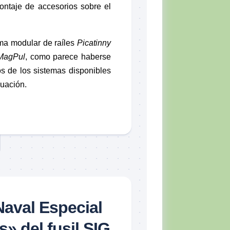
ontaje de accesorios sobre el
ema modular de raíles
Picatinny
MagPul
, como parece haberse
s de los sistemas disponibles
luación.
Naval Especial
» del fusil SIG