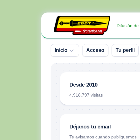
Saltar
al
Difusión de
contenido
Inicio
Acceso
Tu perfil
Sobre
nosotros
Desde 2010
Contacto
4.918.797 visitas
Donativos
Déjanos tu email
Te avisamos cuando publiquemos