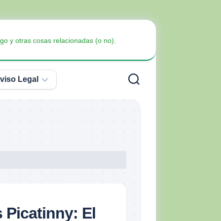
go y otras cosas relacionadas (o no).
viso Legal
Política
de
Privacidad
Armas
no
Política
Blindaje
letales
de
Cookies
 Picatinny: El