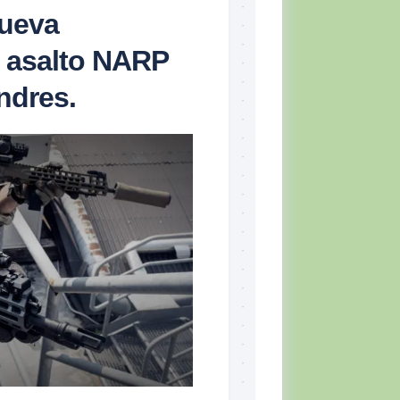
nueva
e asalto NARP
ndres.