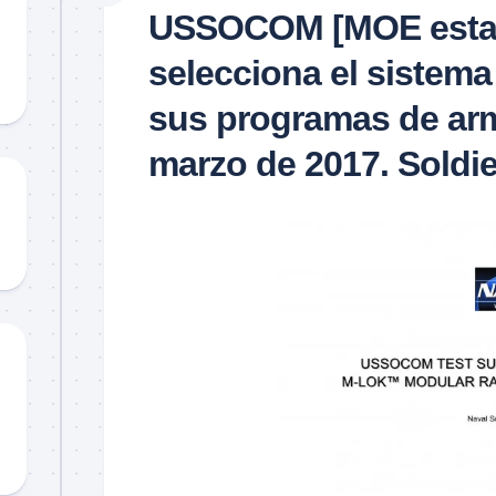
Material
USSOCOM [MOE esta
didáctico
selecciona el sistem
Sorteos
TCCC
sus programas de arm
TTPs
marzo de 2017. Soldi