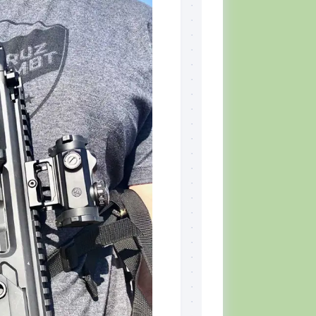
Skill
Set,
por
Tiger
McKee
El
CQB
Momento
del
Combatiente
Lectura
recomendada
Defensa
Personal
Ejercicios
Situación
Táctica
Topografía