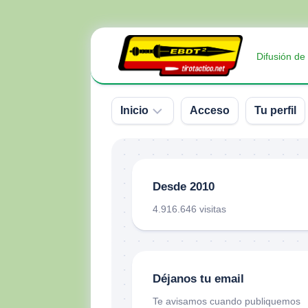
Saltar
al
Difusión de
contenido
Inicio
Acceso
Tu perfil
Sobre
nosotros
Desde 2010
Contacto
4.916.646 visitas
Donativos
Déjanos tu email
Te avisamos cuando publiquemos