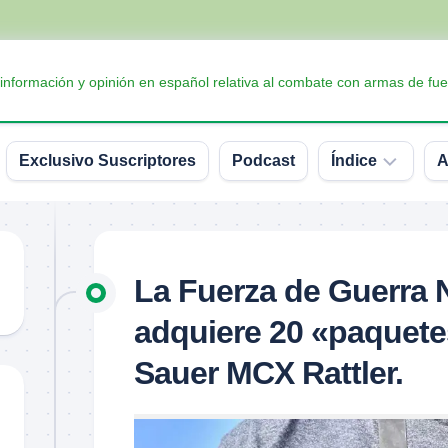
 información y opinión en español relativa al combate con armas de fue
Exclusivo Suscriptores
Podcast
Índice
A
Accesorios
Armas
La Fuerza de Guerra 
Balística
adquiere 20 «paquetes
Conceptos
y
Sauer MCX Rattler.
definiciones
Interesante