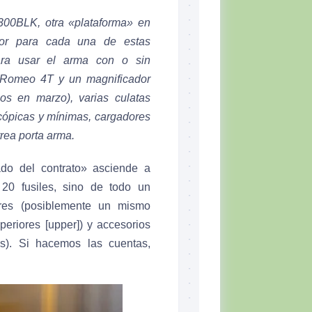
300BLK, otra «plataforma» en
or para cada una de estas
ara usar el arma con o sin
o Romeo 4T y un magnificador
os en marzo), varias culatas
scópicas y mínimas, cargadores
rrea porta arma.
do del contrato» asciende a
20 fusiles, sino de todo un
bres (posiblemente un mismo
uperiores [upper]) y accesorios
tas). Si hacemos las cuentas,