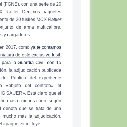
l (FGNE), con una serie de 20
Rattler. Decimos paquetes
ente de 20 fusiles
MCX Rattler
njunto de arma multicalibre,
as y cargadores.
ó en 2017, como
ya te contamos
niatura de este exclusivo fusil
.
o
para la Guardia Civil, con 15
ión, la adjudicación publicada
ctor Público, del expediente
 «objeto del contrato» el
SIG SAUER». Está claro que el
añón más o menos corto, según
il denota que se trata de una
e mucho más la adjudicación,
l «paquete» incluye: