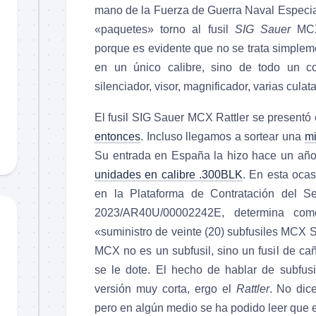
mano de la Fuerza de Guerra Naval Especia
«paquetes» torno al fusil
SIG Sauer
MCX 
porque es evidente que no se trata simplem
en un único calibre, sino de todo un co
silenciador, visor, magnificador, varias culat
El fusil SIG Sauer MCX Rattler se present
entonces
. Incluso llegamos a sortear una
mi
Su entrada en España la hizo hace un añ
unidades en calibre .300BLK
. En esta ocas
en la Plataforma de Contratación del Se
2023/AR40U/00002242E, determina como
«suministro de veinte (20) subfusiles MCX 
MCX no es un subfusil, sino un fusil de c
se le dote. El hecho de hablar de subfus
versión muy corta, ergo el
Rattler
. No dic
pero en algún medio se ha podido leer que e