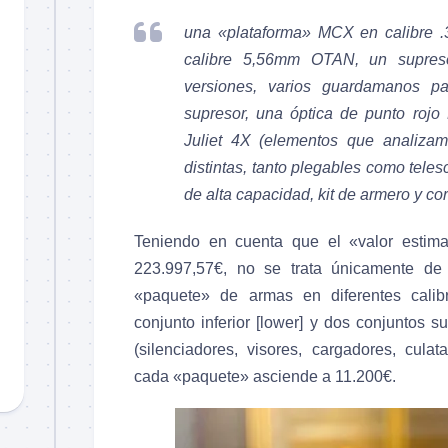
una «plataforma» MCX en calibre .
calibre 5,56mm OTAN, un supres
versiones, varios guardamanos p
supresor, una óptica de punto roj
Juliet 4X (elementos que analizam
distintas, tanto plegables como tele
de alta capacidad, kit de armero y co
Teniendo en cuenta que el «valor estima
223.997,57€, no se trata únicamente de 
«paquete» de armas en diferentes cali
conjunto inferior [lower] y dos conjuntos s
(silenciadores, visores, cargadores, cula
cada «paquete» asciende a 11.200€.