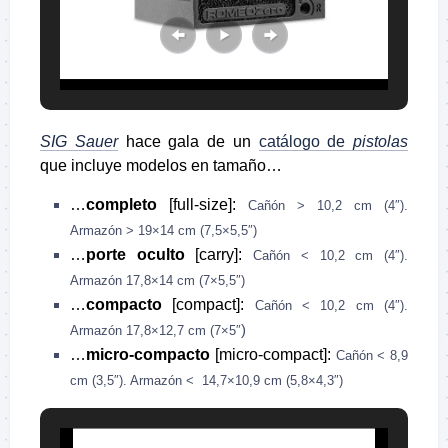
SIG Sauer
hace gala de un
catálogo de
pistolas
que incluye modelos en tamaño…
…
completo
[full-size]:
Cañón > 10,2 cm (4″).
Armazón > 19×14 cm (7,5×5,5″)
…
porte oculto
[carry]:
Cañón < 10,2 cm (4″).
Armazón 17,8×14 cm (7×5,5″)
…
compacto
[compact]:
Cañón < 10,2 cm (4″).
)
Armazón 17,8×12,7 cm (7×5″
…
micro-compacto
[micro-compact]:
Cañón < 8,9
cm (3,5″). Armazón < 14,7×10,9 cm (5,8×4,3″)