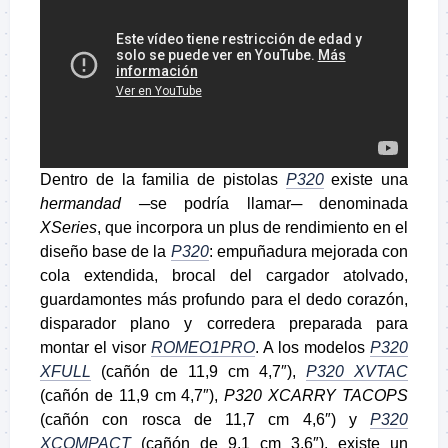
Dentro de la familia de pistolas
P320
existe una
hermandad
─se podría llamar─ denominada
XSeries
, que incorpora un plus de rendimiento en el
diseño base de la
P320
: empuñadura mejorada con
cola extendida, brocal del cargador atolvado,
guardamontes más profundo para el dedo corazón,
disparador plano y corredera preparada para
montar el visor
ROMEO1PRO
. A los modelos
P320
XFULL
(cañón de 11,9 cm 4,7″),
P320 XVTAC
(cañón de 11,9 cm 4,7″),
P320 XCARRY TACOPS
(cañón con rosca de 11,7 cm 4,6″) y
P320
XCOMPACT
(cañón de 9,1 cm 3,6″), existe un