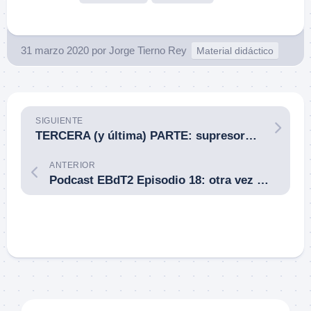
31 marzo 2020
por
Jorge Tierno Rey
Material didáctico
SIGUIENTE
TERCERA (y última) PARTE: supresores, aire suave [airsoft], aire comprimido, entrenamiento. El extenso Catálogo de SIG Sauer, que como marca integral, ¡lo tiene todo!
ANTERIOR
Podcast EBdT2 Episodio 18: otra vez mitos y leyendas en el combate con armas de fuego, llueve sobre mojado, con Juan I. Carrión.