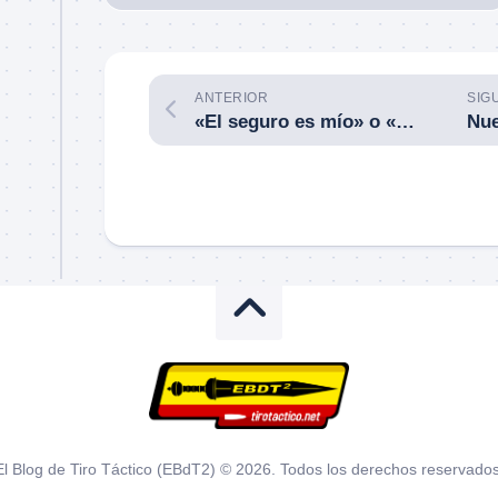
ANTERIOR
SIG
«El seguro es mío» o «este es mi seguro»: ¿una excusa de los mediocres para no cumplir las normas de seguridad y/o utilizar el seguro de aleta? ¿o también lo dicen los profesionales?
El Blog de Tiro Táctico (EBdT2) © 2026. Todos los derechos reservados