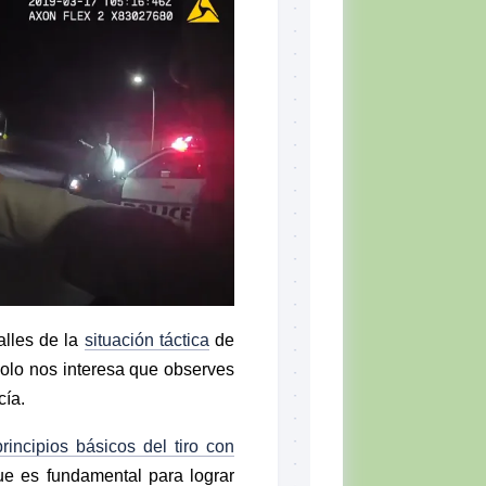
Skill
Set,
por
Tiger
McKee
El
CQB
Momento
del
Combatiente
Lectura
recomendada
Defensa
Personal
alles de la
situación táctica
de
Ejercicios
olo nos interesa que observes
Situación
cía.
Táctica
principios básicos del tiro con
Topografía
ue es fundamental para lograr