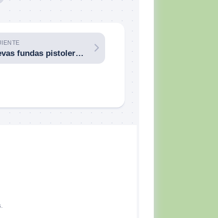
UIENTE
Nuevas fundas pistoleras de servicio BlackHawk T-Series, ¿corrigiendo los errores del pasado?
.