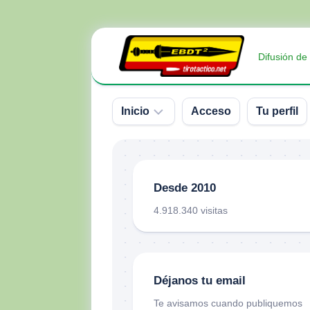
Saltar
al
Difusión de
contenido
Inicio
Acceso
Tu perfil
Sobre
nosotros
Desde 2010
Contacto
4.918.340 visitas
Donativos
Déjanos tu email
Te avisamos cuando publiquemos