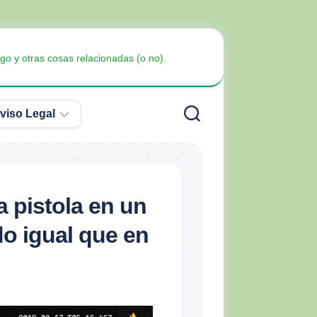
go y otras cosas relacionadas (o no).
viso Legal
Política
de
Privacidad
Armas
 pistola en un
no
Política
Blindaje
letales
o igual que en
de
Cookies