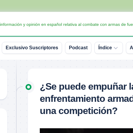
 información y opinión en español relativa al combate con armas de fue
Exclusivo Suscriptores
Podcast
Índice
A
Accesorios
Armas
¿Se puede empuñar la
Balística
enfrentamiento armad
Conceptos
y
una competición?
definiciones
Interesante