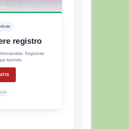
rtículo
ere registro
informándote. Regístrate
gue leyendo.
ATIS
eder