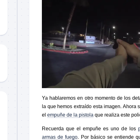
Material
didáctico
Sorteos
TCCC
TTPs
Ya hablaremos en otro momento de los det
la que hemos extraído esta imagen. Ahora s
el
empuñe de la pistola
que realiza este poli
Recuerda que el empuñe es uno de los
armas de fuego
. Por básico se entiende q