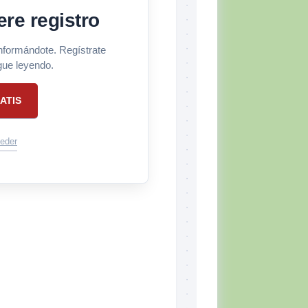
ere registro
informándote. Regístrate
gue leyendo.
ATIS
eder