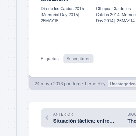
Día de los Caídos 2015
Offtopic: Día de los
[Memorial Day 2015].
Caídos 2014 [Memori
25MAY15.
Day 2014]. 26MAY14.
Etiquetas:
Suscriptores
24 mayo 2013
por
Jorge Tierno Rey
Uncategorize
ANTERIOR
SIG
Situación táctica: enfrentamiento a la puerta de casa entre policías y delincuentes. Miami-Dade (EE.UU.). 31 de julio de 2012.