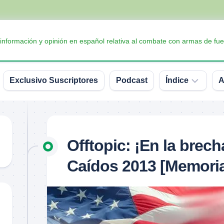
 información y opinión en español relativa al combate con armas de fue
Exclusivo Suscriptores
Podcast
Índice
A
Accesorios
Armas
Offtopic: ¡En la brech
Balística
Caídos 2013 [Memoria
Conceptos
y
definiciones
Interesante