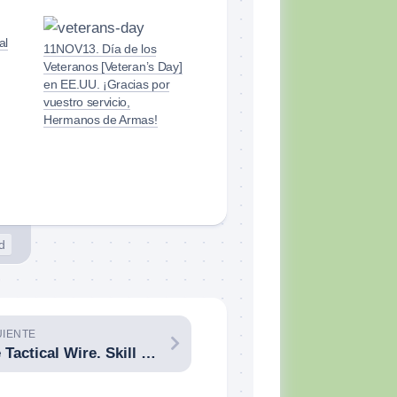
al
11NOV13. Día de los
Veteranos [Veteran’s Day]
en EE.UU. ¡Gracias por
vuestro servicio,
Hermanos de Armas!
d
UIENTE
The Tactical Wire. Skill Set: Adiestramiento con el .22. Tiger McKee. 11 de abril de 2013.