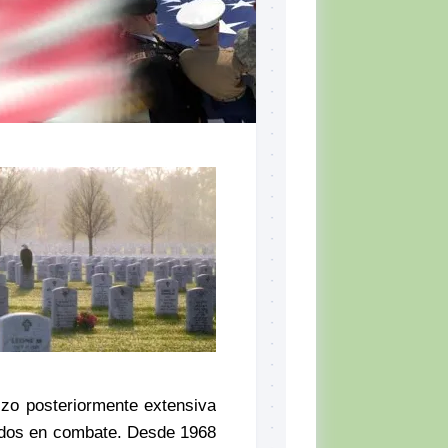
Skill
Set,
por
Tiger
McKee
El
CQB
Momento
del
Combatiente
Lectura
recomendada
Defensa
Personal
Ejercicios
Situación
Táctica
zo posteriormente extensiva
Topografía
aídos en combate. Desde 1968