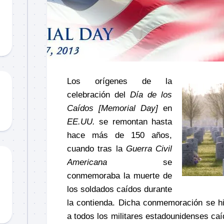
Material
didáctico
Sorteos
TCCC
TTPs
Los orígenes de la
celebración del
Día de los
Caídos
[Memorial Day]
en
EE.UU.
se remontan hasta
hace más de 150 años,
cuando tras la
Guerra Civil
Americana
se
conmemoraba la muerte de
los soldados caídos durante
la contienda. Dicha conmemoración se hi
a todos los militares estadounidenses c