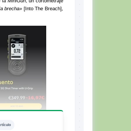
e la
MiniGun
, un cortometraje
la brecha»
[Into The Breach],
rtículo