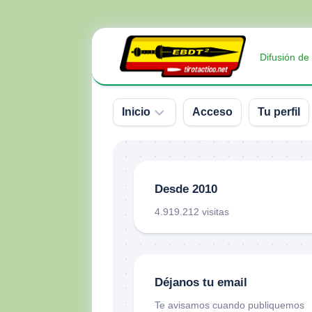
Saltar
al
Difusión de
contenido
Inicio
Acceso
Tu perfil
Sobre
nosotros
Desde 2010
Contacto
4.919.212 visitas
Donativos
Déjanos tu email
Te avisamos cuando publiquemos