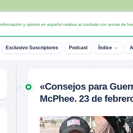
 información y opinión en español relativa al combate con armas de fue
Exclusivo Suscriptores
Podcast
Índice
A
Accesorios
Armas
«Consejos para Guer
Balística
McPhee. 23 de febrer
Conceptos
y
definiciones
Interesante