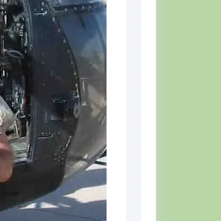
Skill
Set,
por
Tiger
McKee
El
CQB
Momento
del
Combatiente
Lectura
recomendada
Defensa
Personal
Ejercicios
Situación
Táctica
Topografía