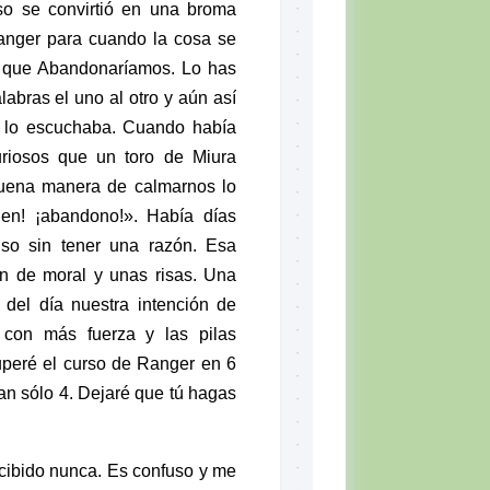
uso se convirtió en una broma
anger
para cuando la cosa se
to que Abandonaríamos. Lo has
abras el uno al otro y aún así
e lo escuchaba. Cuando había
riosos que un
toro de Miura
uena manera de calmarnos lo
den! ¡abandono!». Había días
so sin tener una razón. Esa
n de moral y unas risas. Una
 del día nuestra intención de
con más fuerza y las pilas
peré el curso de
Ranger
en 6
an sólo 4. Dejaré que tú hagas
ecibido nunca. Es confuso y me