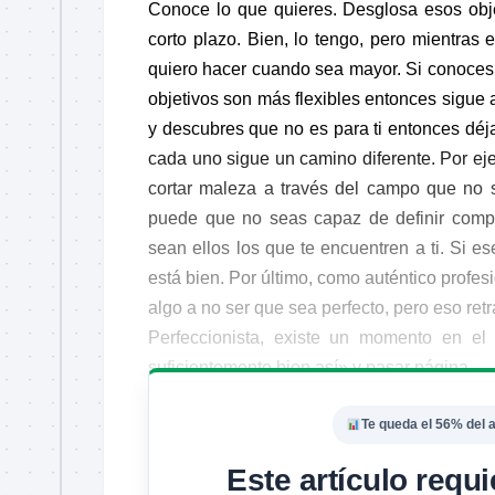
Conoce lo que quieres. Desglosa esos obje
corto plazo. Bien, lo tengo, pero mientras 
quiero hacer cuando sea mayor. Si conoces t
objetivos son más flexibles entonces sigue 
y descubres que no es para ti entonces déja
cada uno sigue un camino diferente. Por ej
cortar maleza a través del campo que no 
puede que no seas capaz de definir compl
sean ellos los que te encuentren a ti. Si e
está bien. Por último, como auténtico profesi
algo a no ser que sea perfecto, pero eso retr
Perfeccionista, existe un momento en el
suficientemente bien así» y pasar página.
Te queda el 56% del a
Este artículo requi