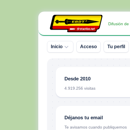
Saltar
al
Difusión de
contenido
Inicio
Acceso
Tu perfil
Sobre
nosotros
Desde 2010
Contacto
4.919.256 visitas
Donativos
Déjanos tu email
Te avisamos cuando publiquemos