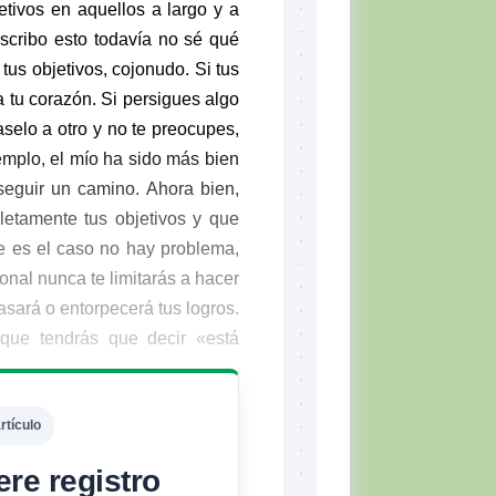
tivos en aquellos a largo y a
escribo esto todavía no sé qué
us objetivos, cojonudo. Si tus
a tu corazón. Si persigues algo
selo a otro y no te preocupes,
emplo, el mío ha sido más bien
seguir un camino. Ahora bien,
etamente tus objetivos y que
se es el caso no hay problema,
onal nunca te limitarás a hacer
asará o entorpecerá tus logros.
 que tendrás que decir «está
rtículo
ere registro