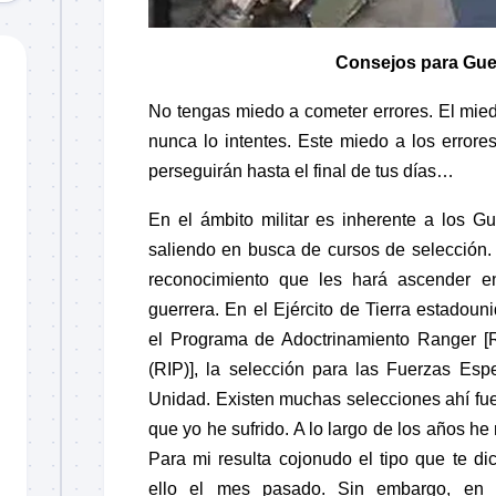
Consejos para Gue
No tengas
miedo
a cometer
errores
. El
mie
nunca lo intentes. Este
miedo
a los
errore
perseguirán hasta el final de tus días…
En el ámbito militar es inherente a los
Gu
saliendo en busca de cursos de
selección
.
reconocimiento que les hará ascender e
guerrera
. En el
Ejército de Tierra estadoun
el
Programa de Adoctrinamiento Ranger
[
(RIP)]
, la
selección
para las
Fuerzas Espe
Unidad
. Existen muchas
selecciones
ahí fu
que yo he sufrido. A lo largo de los años he 
Para mi resulta cojonudo el tipo que te d
ello el mes pasado. Sin embargo, en