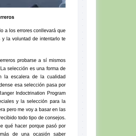
rreros
do
a los
errores
conllevará que
s
y la voluntad de intentarlo te
erreros
probarse a sí mismos
 La
selección
es una forma de
n la escalera de la
cualidad
idense
esa
selección
pasa por
Ranger Indoctrination Program
ciales
y la
selección
para la
era pero me voy a basar en las
recibido todo tipo de consejos.
ice qué hacer porque pasó por
 más de una ocasión saber