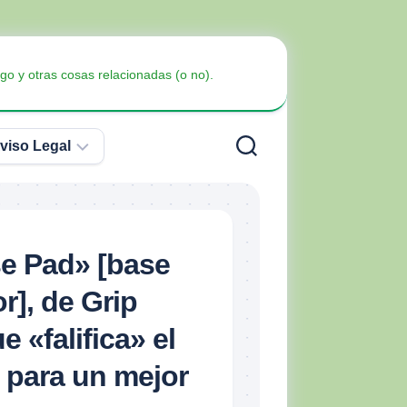
go y otras cosas relacionadas (o no).
viso Legal
Política
de
Privacidad
Armas
e Pad» [base
no
Política
Blindaje
letales
r], de Grip
de
Cookies
e «falifica» el
a para un mejor