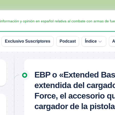
 información y opinión en español relativa al combate con armas de fue
Exclusivo Suscriptores
Podcast
Índice
A
Accesorios
Armas
EBP o «Extended Bas
Balística
extendida del cargado
Conceptos
y
Force, el accesorio qu
definiciones
cargador de la pistol
Interesante