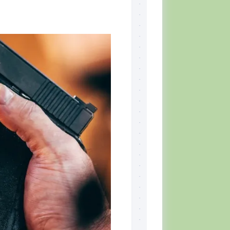
Skill
Set,
por
Tiger
McKee
El
CQB
Momento
del
Combatiente
Lectura
recomendada
Defensa
Personal
Ejercicios
Situación
Táctica
Topografía