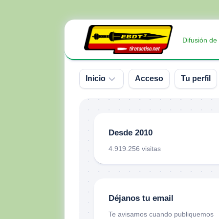
Saltar
al
Difusión de
contenido
Inicio
Acceso
Tu perfil
Sobre
nosotros
Desde 2010
Contacto
4.919.256 visitas
Donativos
Déjanos tu email
Te avisamos cuando publiquemos