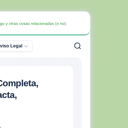
go y otras cosas relacionadas (o no).
viso Legal
Política
de
Privacidad
Armas
Completa,
no
Política
Blindaje
letales
cta,
de
Cookies