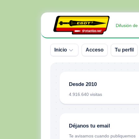
Saltar
al
Difusión de
contenido
Inicio
Acceso
Tu perfil
Sobre
nosotros
Desde 2010
Contacto
4.916.640 visitas
Donativos
Déjanos tu email
Te avisamos cuando publiquemos