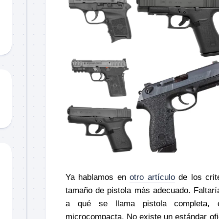
Material
didáctico
Sorteos
TCCC
TTPs
Ya hablamos en
otro artículo
de los crite
tamaño de pistola más adecuado. Faltaría
a qué se llama pistola completa, 
microcompacta. No existe un estándar ofic