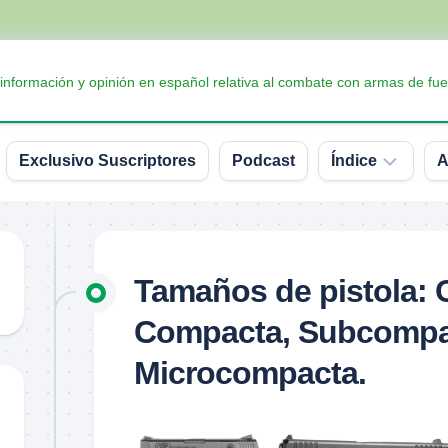
 información y opinión en español relativa al combate con armas de fue
Exclusivo Suscriptores
Podcast
Índice
A
Accesorios
Armas
Tamaños de pistola: 
Balística
Compacta, Subcompa
Conceptos
y
Microcompacta.
definiciones
Interesante