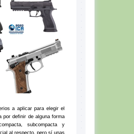
Skill
Set,
por
Tiger
McKee
El
CQB
Momento
del
Combatiente
Lectura
recomendada
Defensa
Personal
Ejercicios
rios a aplicar para elegir el
Situación
Táctica
 por definir de alguna forma
compacta, subcompacta y
Topografía
ial al respecto, pero sí unas