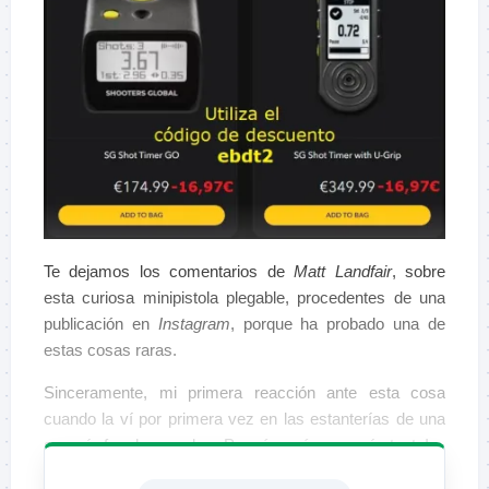
Te dejamos los comentarios de
Matt Landfair
, sobre
esta curiosa minipistola plegable, procedentes de una
publicación en
Instagram
, porque ha probado una de
estas cosas raras.
Sinceramente, mi primera reacción ante esta cosa
cuando la ví por primera vez en las estanterías de una
armería fue de asombro. Pensé, ¡qué cosa más tonta!