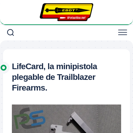
Saltar
al
contenido
LifeCard, la minipistola
plegable de Trailblazer
Firearms.