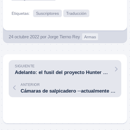
Etiquetas:
Suscriptores
Traducción
24 octubre 2022
por
Jorge Tierno Rey
Armas
SIGUIENTE
Adelanto: el fusil del proyecto Hunter de SIG Sauer para el Regimiento Ranger británico. SoldierSystems.
ANTERIOR
Cámaras de salpicadero ─actualmente parabrisas─: su origen y uso policial y particular.