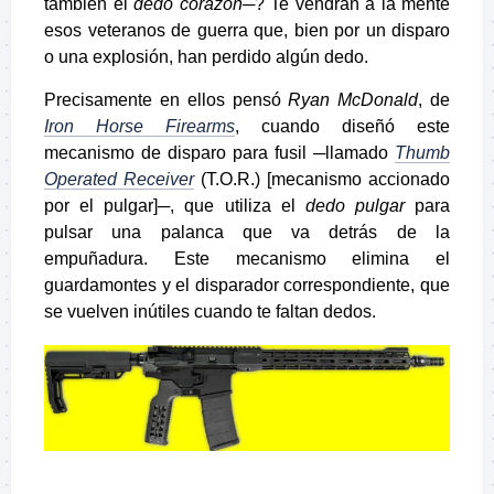
también el
dedo corazón
─? Te vendrán a la mente
esos veteranos de guerra que, bien por un disparo
o una explosión, han perdido algún dedo.
Precisamente en ellos pensó
Ryan McDonald
, de
Iron Horse Firearms
, cuando diseñó este
mecanismo de disparo para fusil ─llamado
Thumb
Operated Receiver
(T.O.R.) [mecanismo accionado
por el pulgar]─, que utiliza el
dedo pulgar
para
pulsar una palanca que va detrás de la
empuñadura. Este mecanismo elimina el
guardamontes y el disparador correspondiente, que
se vuelven inútiles cuando te faltan dedos.