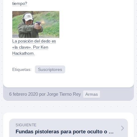
tiempo?
La posición del dedo es
«la clave». Por Ken
Hackathorn.
Etiquetas:
Suscriptores
6 febrero 2020
por
Jorge Tierno Rey
Armas
SIGUIENTE
Fundas pistoleras para porte oculto o de paisano Safariland, tanta calidad y diseño como sus fundas de servicio.