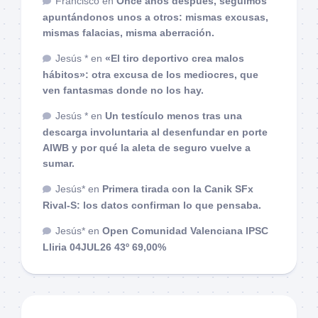
Francisco
en
Once años después, seguimos
apuntándonos unos a otros: mismas excusas,
mismas falacias, misma aberración.
Jesús *
en
«El tiro deportivo crea malos
hábitos»: otra excusa de los mediocres, que
ven fantasmas donde no los hay.
Jesús *
en
Un testículo menos tras una
descarga involuntaria al desenfundar en porte
AIWB y por qué la aleta de seguro vuelve a
sumar.
Jesús*
en
Primera tirada con la Canik SFx
Rival-S: los datos confirman lo que pensaba.
Jesús*
en
Open Comunidad Valenciana IPSC
Lliria 04JUL26 43º 69,00%