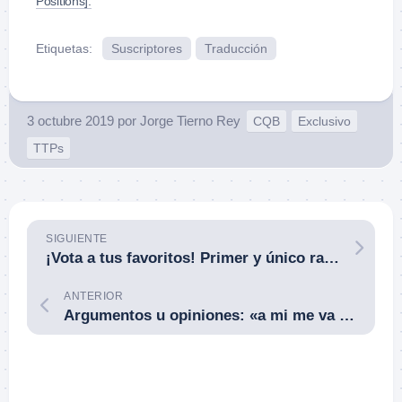
Positions].
Etiquetas:
Suscriptores
Traducción
3 octubre 2019
por
Jorge Tierno Rey
CQB
Exclusivo
TTPs
SIGUIENTE
¡Vota a tus favoritos! Primer y único ranking de «vendehúmos tácticos» de España.
ANTERIOR
Argumentos u opiniones: «a mi me va mejor», «hay que probarlo todo por uno mismo», «siempre se ha hecho así».