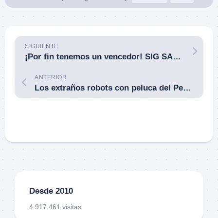
SIGUIENTE
¡Por fin tenemos un vencedor! SIG SAUER se alza como ganadora del concurso para dotar al Ejército de Tierra estadounidense de una nueva pistola reglamentaria.
ANTERIOR
Los extraños robots con peluca del Pentágono son unos blancos de tiro estupendos. Los blancos robot humanoides [Robotic Human-Type Targets (RHTTs)] arremeten contra los tiradores.
Desde 2010
4.917.461 visitas