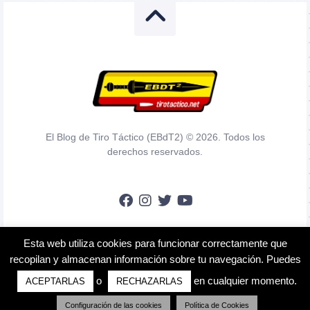
El Blog de Tiro Táctico (EBdT2) © 2026. Todos los
derechos reservados.
Esta web utiliza cookies para funcionar correctamente que
En calidad de Afiliado de Amazon, obtengo ingresos por las compras
recopilan y almacenan información sobre tu navegación. Puedes
adscritas que cumplen los requisitos aplicables.
o
en cualquier momento.
ACEPTARLAS
RECHAZARLAS
Aviso Legal
Política de Privacidad
Configuración de las cookies
Política de Cookies