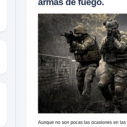
armas de fuego.
Material
didáctico
Sorteos
TCCC
TTPs
Aunque no son pocas las ocasiones en las qu