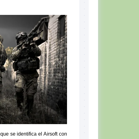
Skill
Set,
por
Tiger
McKee
El
CQB
Momento
del
Combatiente
Lectura
recomendada
Defensa
Personal
Ejercicios
Situación
Táctica
Topografía
e se identifica el Airsoft con