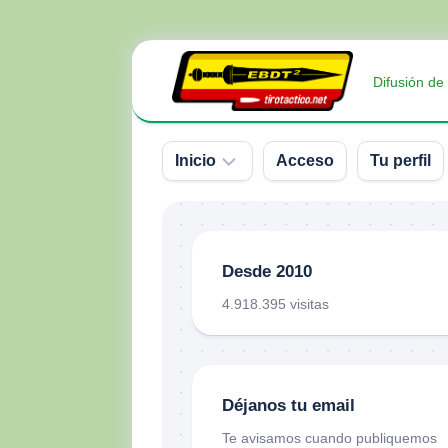
Saltar
al
Difusión de
contenido
Inicio
Acceso
Tu perfil
Sobre
nosotros
Desde 2010
Contacto
4.918.395 visitas
Donativos
Déjanos tu email
Te avisamos cuando publiquemos