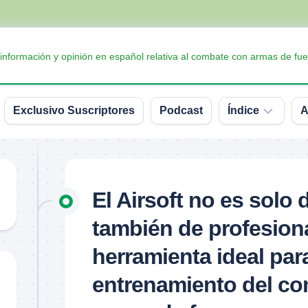
 información y opinión en español relativa al combate con armas de fue
Exclusivo Suscriptores
Podcast
Índice
A
Accesorios
Armas
El Airsoft no es solo d
Balística
también de profesion
Conceptos
y
herramienta ideal para
definiciones
entrenamiento del c
Interesante