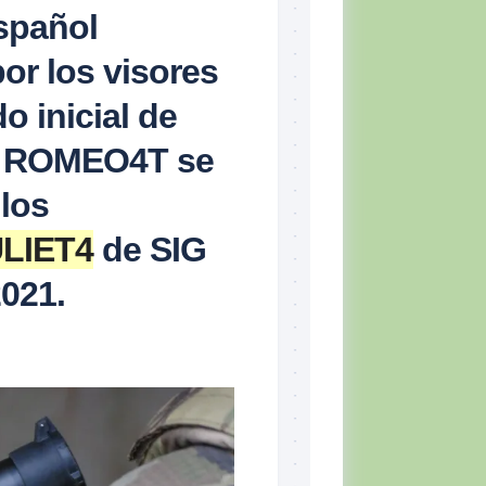
español
or los visores
o inicial de
jo ROMEO4T se
los
LIET4
de SIG
2021.