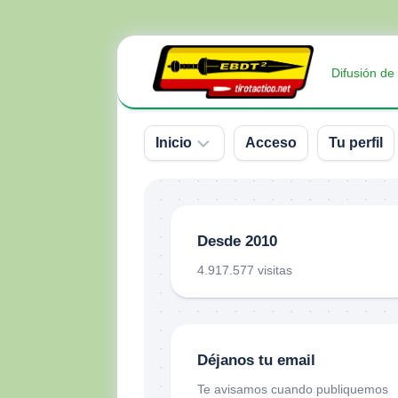
Saltar
al
Difusión de
contenido
Inicio
Acceso
Tu perfil
Sobre
nosotros
Desde 2010
Contacto
4.917.577 visitas
Donativos
Déjanos tu email
Te avisamos cuando publiquemos