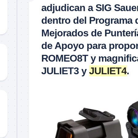
Material
adjudican a SIG Saue
didáctico
dentro del Programa 
Sorteos
TCCC
Mejorados de Punterí
TTPs
de Apoyo para propor
ROMEO8T y magnific
JULIET3 y
JULIET4
.