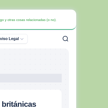
go y otras cosas relacionadas (o no).
viso Legal
Política
de
Privacidad
Armas
no
Política
Blindaje
letales
de
Cookies
británicas