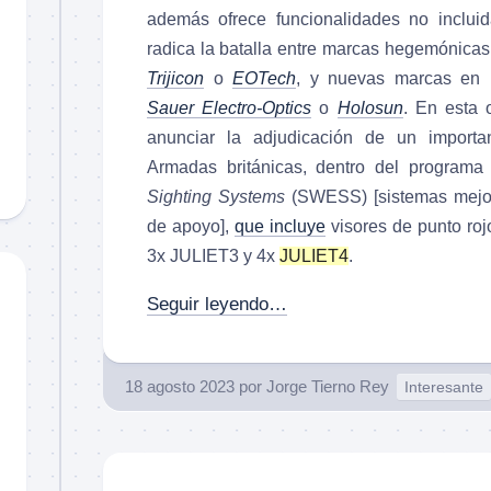
además ofrece funcionalidades no incluid
radica la batalla entre marcas hegemónica
Trijicon
o
EOTech
, y nuevas marcas en 
Sauer Electro-Optics
o
Holosun
. En esta 
anunciar la adjudicación de un importa
Armadas británicas, dentro del program
Sighting Systems
(SWESS) [sistemas mejor
de apoyo],
que incluye
visores de punto r
3x JULIET3 y 4x
JULIET4
.
Seguir leyendo…
18 agosto 2023
por
Jorge Tierno Rey
Interesante