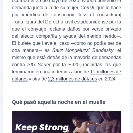
ocurrido el 25 de mayo de 2025.
Norton
presentó la
demanda junto a la de su mujer,
Christi
, que lo hace
por «pérdida de consorcio» [loss of consortium]
─una figura del Derecho civil estadounidense por la
que el cónyuge reclama daños por verse privado
del afecto, compañía y ayuda del marido herido─.
El bufete que lleva el caso ─como no podía ser de
otra manera─ es
Saltz Mongeluzzi Bendesky
, el
mismo que está detrás de la mayoría de demandas
contra
SIG Sauer
por la P320, incluidas las que
terminaron en una indemnización de
11 millones de
dólares
y otra de
2,3 millones de dólares
en 2024.
Qué pasó aquella noche en el muelle