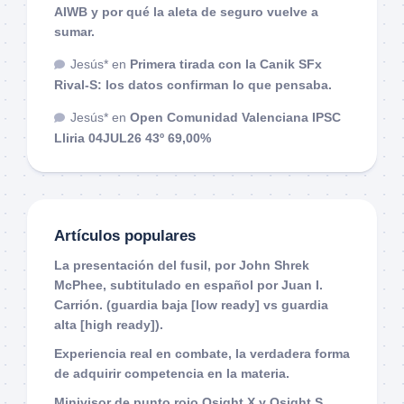
AIWB y por qué la aleta de seguro vuelve a
sumar.
Jesús*
en
Primera tirada con la Canik SFx
Rival-S: los datos confirman lo que pensaba.
Jesús*
en
Open Comunidad Valenciana IPSC
Lliria 04JUL26 43º 69,00%
Artículos populares
La presentación del fusil, por John Shrek
McPhee, subtitulado en español por Juan I.
Carrión. (guardia baja [low ready] vs guardia
alta [high ready]).
Experiencia real en combate, la verdadera forma
de adquirir competencia en la materia.
Minivisor de punto rojo Osight X y Osight S.