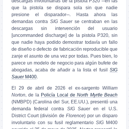
descargas involuntarias de la pistola P320 ─en las
que la pistola se dispara sola sin que nadie
presione el disparador─. Hasta ahora las
demandas contra
SIG Sauer
se centraban en las
descargas sin intervención del usuario
[uncommanded discharge] de la pistola P320, sin
que nadie haya podido demostrar todavía un fallo
de diseño o defecto de fabricación reproducible que
zanje el asunto de una vez por todas. Pues bien, lo
parece un modelo de negocio para algún bufete de
abogadas, acaba de añadir a la lista el fusil
SIG
Sauer
M400
.
El 29 de abril de 2026 el ex-sargento
William
Norton
, de la
Policía Local de
North Myrtle Beach
(NMBPD) (Carolina del Sur, EE.UU.), presentó una
demanda federal contra
SIG Sauer
en el U.S.
District Court (división de
Florence
) por un disparo
involuntario con su fusil reglamentario
SIG
M400