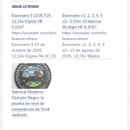
SIGUE LEYENDO
Escenario 9 22OCT25
Escenario «1, 2, 3, 4, 5
12,14s 61ptos HF
x2» 5-10m 10 blancos
5.0247
30 disps HF 6.9767.
https://youtube.com/shorts/g1h4WfORTEE?
https://youtube.com/shorts/iDT2Gtk
feature=share
feature=share
Escenario 9 22 de
Escenario «1, 2, 3, 4, 5
octubre de 2025.
x2» 13 de agosto de
12,14s 61ptos 9A 3C 2D
2025. 13,76s 96ptos
0 Miguelitos de la Roda
19A 6C 3D 2 Miguelitos
1 metal Hit Factor
de la Roda Hit Factor
5.0247 Distancia: 7-
6.9767 Distancia: 5-
14m. Blancos: 5
10m. Blancos: 10
blancos tipo IPSC, 1
blancos tipo IPSC.
blanco tipo IPSC mini, 1
Ejercicio: desde la
Samurai Moderno
balancín (swinger), 1
funda, de frente a los
Cinturón Negro, la
metal. Condición de
blancos, manos a los
prueba de nivel de
salida: 2 (recámara
lados, desde la posición
competencia de Scott
vacía y sin cargador).
1…
Jedlinski.
Pistola:…