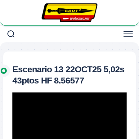
Saltar
al
contenido
Escenario 13 22OCT25 5,02s
43ptos HF 8.56577