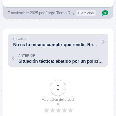
7 noviembre 2025
por
Jorge Tierno Rey
Ejercicios
0
SIGUIENTE
No es lo mismo cumplir que rendir. Republicado de IG @let_n_ec.
ANTERIOR
Situación táctica: abatido por un policía cuando empuñaba un cuchillo y asfixiaba a un niño. Brandon, Florida (EE. UU.). 2 de noviembre de 2025.
0
Valoración del artícul
o