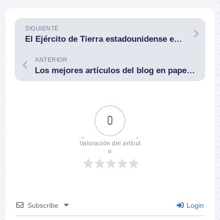
SIGUIENTE
El Ejército de Tierra estadounidense empieza a dotar de Armas de Pelotón de Próxima Generación [Next Generation Squad Weapons (NGSW)] a sus unidades.
ANTERIOR
Los mejores artículos del blog en papel, ¿te interesa?
0
Valoración del artícul
o
Subscribe
Login