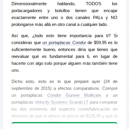
Dimensionalmente hablando, TODOS los
portacargadores y bolsillos tienen que encajar
exactamente entre uno o dos canales PALs y NO
prolongarse más allá en otro canal a cualquier lado.
Así que, ¿todo esto tiene importancia para ti? Si
consideras que
un portaplacas
Condor
de $59.95 es lo
suficientemente bueno, entonces diría que tienes que
reevaluar qué es fundamental para ti, en lugar de
hacerte con algo solo porque alguien más también tiene
uno.
Dicho esto, esto es lo que preparé ayer (24 de
septiembre de 2015) a efectos comparativos. Compré
un portaplacas
Condor
Gunner Multicam
y un
portaplacas
Velocity Systems
Scarab LT
para comparar
los dos extremos del espectro coste/fabricación en
términos de qué te ofrece un precio de $125.95 y qué te
ofrece un precio de $338.