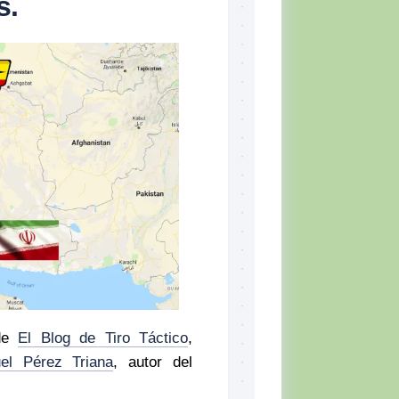
s.
Skill
Set,
por
Tiger
McKee
El
CQB
Momento
del
Combatiente
Lectura
recomendada
Defensa
Personal
Ejercicios
Situación
e
El Blog de Tiro Táctico
,
Táctica
el Pérez Triana
, autor del
Topografía