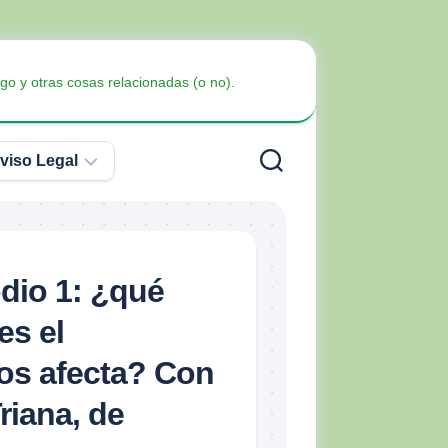
go y otras cosas relacionadas (o no).
viso Legal
Política
de
Privacidad
Armas
dio 1: ¿qué
no
Política
Blindaje
letales
es el
de
Cookies
os afecta? Con
riana, de