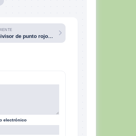
UIENTE
Minivisor de punto rojo Aimpoint ACRO P-1: bueno, bonito, barato y diminuto. ¡Sencillamente maravilloso!
o electrónico