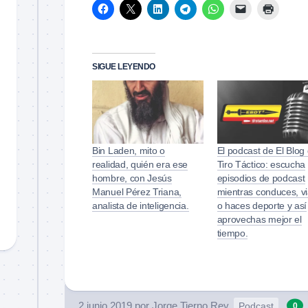
SIGUE LEYENDO
Bin Laden, mito o
El podcast de El Blog
realidad, quién era ese
Tiro Táctico: escucha
hombre, con Jesús
episodios de podcast
Manuel Pérez Triana,
mientras conduces, vi
analista de inteligencia.
o haces deporte y así
aprovechas mejor el
tiempo.
2 junio 2019
por
Jorge Tierno Rey
Podcast
0