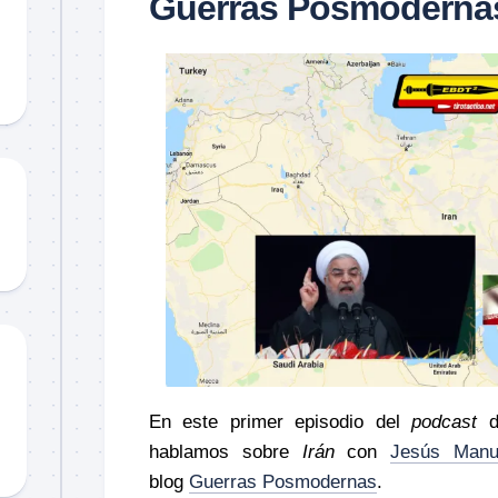
Guerras Posmoderna
Material
didáctico
Sorteos
TCCC
TTPs
En este primer episodio del
podcast
d
hablamos sobre
Irán
con
Jesús Manu
blog
Guerras Posmodernas
.