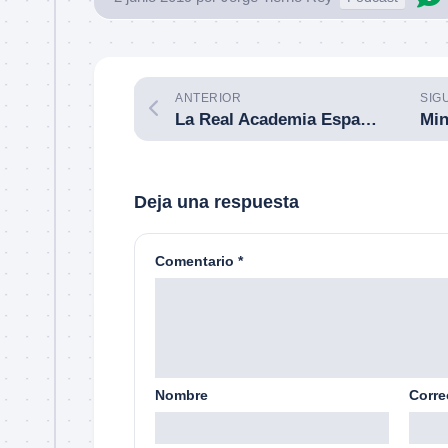
ANTERIOR
SIG
La Real Academia Española (RAE) introduce el término «deficiente táctico» en el diccionario a propuesta del blog.
Deja una respuesta
Comentario
*
Nombre
Corre