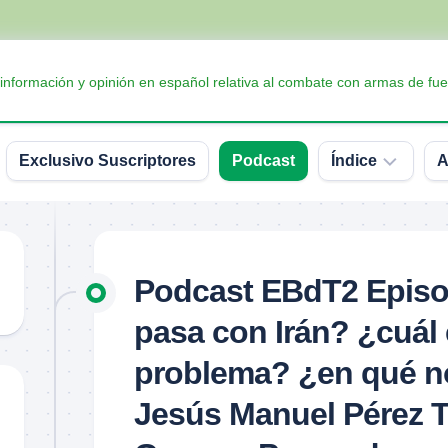
 información y opinión en español relativa al combate con armas de fue
Exclusivo Suscriptores
Podcast
Índice
A
Accesorios
Armas
Podcast EBdT2 Episo
Balística
pasa con Irán? ¿cuál 
Conceptos
y
problema? ¿en qué n
definiciones
Jesús Manuel Pérez T
Interesante