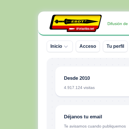
Saltar
al
Difusión de
contenido
Inicio
Acceso
Tu perfil
Sobre
nosotros
Desde 2010
Contacto
4.917.124 visitas
Donativos
Déjanos tu email
Te avisamos cuando publiquemos