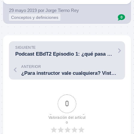
29 mayo 2019
por
Jorge Tierno Rey
Conceptos y definiciones
0
SIGUIENTE
Podcast EBdT2 Episodio 1: ¿qué pasa con Irán? ¿cuál es el problema? ¿en qué nos afecta? Con Jesús Manuel Pérez Triana, de Guerras Posmodernas.
ANTERIOR
¿Para instructor vale cualquiera? Visto lo visto, parece que sí.
0
Valoración del artícul
o