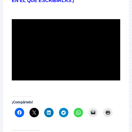
EN EL QUE ESCRIBIRLAS.)
–
–
¡Compártelo!