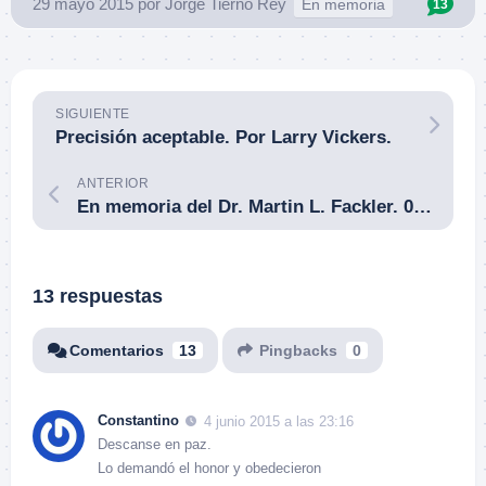
29 mayo 2015
por
Jorge Tierno Rey
En memoria
13
SIGUIENTE
Precisión aceptable. Por Larry Vickers.
ANTERIOR
En memoria del Dr. Martin L. Fackler. 08ABR1933-23MAY2015. Descanse En Paz.
13 respuestas
Comentarios
13
Pingbacks
0
Constantino
4 junio 2015 a las 23:16
Descanse en paz.
Lo demandó el honor y obedecieron