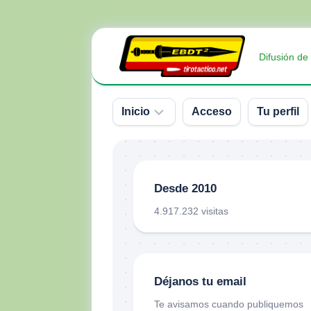
Saltar
al
Difusión de
contenido
Inicio
Acceso
Tu perfil
Sobre
nosotros
Desde 2010
Contacto
4.917.232 visitas
Donativos
Déjanos tu email
Te avisamos cuando publiquemos