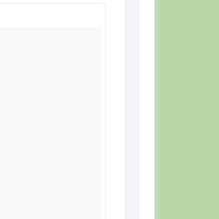
Skill
Set,
por
Tiger
McKee
El
CQB
Momento
del
Combatiente
Lectura
recomendada
Defensa
Personal
Ejercicios
Situación
Táctica
Topografía