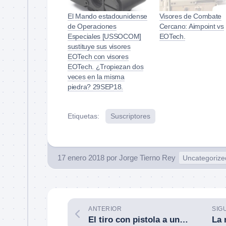
El Mando estadounidense
Visores de Combate
de Operaciones
Cercano: Aimpoint vs
Especiales [USSOCOM]
EOTech.
sustituye sus visores
EOTech con visores
EOTech. ¿Tropiezan dos
veces en la misma
piedra? 29SEP18.
Etiquetas:
Suscriptores
17 enero 2018
por
Jorge Tierno Rey
Uncategorize
ANTERIOR
SIG
El tiro con pistola a una mano. «Porque la vida no es perfecta». Por Juan I. Carrión.