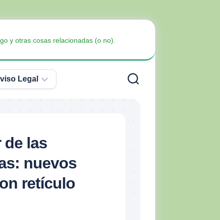
go y otras cosas relacionadas (o no).
viso Legal
Política
de
Privacidad
Armas
 de las
no
Política
Blindaje
letales
as: nuevos
de
Cookies
on retículo