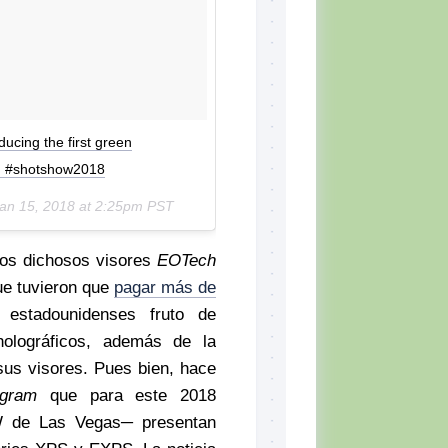
ucing the first green
n #shotshow2018
an 15, 2018 at 2:25pm PST
os dichosos visores
EOTech
ue tuvieron que
pagar más de
stadounidenses fruto de
olográficos, además de la
 sus visores. Pues bien, hace
agram
que para este 2018
 de Las Vegas─ presentan