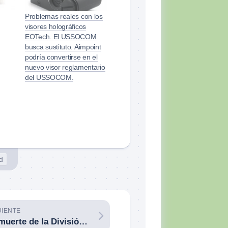
Problemas reales con los
visores holográficos
EOTech. El USSOCOM
busca sustituto. Aimpoint
podría convertirse en el
nuevo visor reglamentario
del USSOCOM.
d
UIENTE
La muerte de la División Azul española. En 1943 voluntarios españoles del Eje detuvieron un avance soviético a un enorme coste.