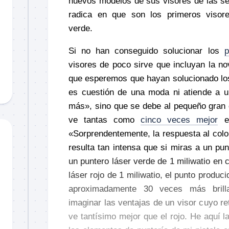
nuevos modelos de sus visores de las se
radica en que son los primeros visore
verde.
Si no han conseguido solucionar los
p
visores de poco sirve que incluyan la no
que esperemos que hayan solucionado los
es cuestión de una moda ni atiende a u
más», sino que se debe al pequeño gran 
ve tantas como
cinco veces mejor
el
«Sorprendentemente, la respuesta al color 
resulta tan intensa que si miras a un pu
un puntero láser verde de 1 miliwatio en
láser rojo de 1 miliwatio, el punto produci
aproximadamente 30 veces más brill
imaginar las ventajas de un visor cuyo re
ve tantísimo mejor que el rojo. He aquí l