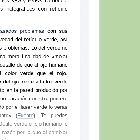
ries XPS y EXPS. La noticia
s holográficos con retículo
asados problemas
con sus
vedad del retículo verde, así
 problemas. Lo del verde no
na mera finalidad de «molar
detalle de que el ojo humano
 color verde que el rojo.
del ojo frente a la luz verde
nto en la pared producido por
 comparación con otro puntero
do por el láser verde lo verás
ante» (
Fuente
). Te puedes
tículo verde el ojo humano lo
a razón por la que al cambiar