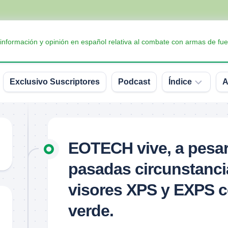
 información y opinión en español relativa al combate con armas de fue
Exclusivo Suscriptores
Podcast
Índice
A
Accesorios
Armas
EOTECH vive, a pesar
Balística
pasadas circunstanci
Conceptos
y
visores XPS y EXPS c
definiciones
verde.
Interesante