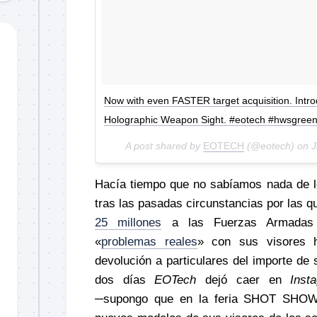
Now with even FASTER target acquisition. Introd
Holographic Weapon Sight. #eotech #hwsgree
A post shared by
EOTECH
(@eotech) on
J
Hacía tiempo que no sabíamos nada de l
tras las pasadas circunstancias por las q
25 millones
a las Fuerzas Armadas e
«
problemas reales
» con sus visores h
devolución a particulares del importe de
dos días
EOTech
dejó caer en
Inst
─supongo que en la feria SHOT SHOW