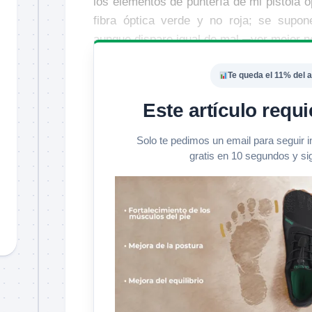
los elementos de puntería de mi pistola 
fibra óptica verde y no roja; se supo
aunque dispare igual de mal ─ver mejor n
Te queda el 11% del a
Este artículo requi
Solo te pedimos un email para seguir 
gratis en 10 segundos y si