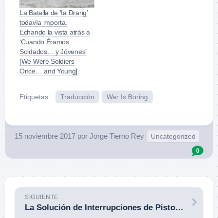
La Batalla de ‘Ia Drang’
todavía importa.
Echando la vista atrás a
‘Cuando Éramos
Soldados… y Jóvenes’
[We Were Soldiers
Once… and Young].
Etiquetas:
Traducción
War Is Boring
15 noviembre 2017
por
Jorge Tierno Rey
Uncategorized
0
SIGUIENTE
La Solución de Interrupciones de Pistola (II). La Doble Alimentación. Por Juan I. Carrión.