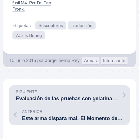
fusil M4. Por Dr. Dan
Pronk.
Etiquetas:
Suscriptores
Traducción
War Is Boring
10 junio 2015
por
Jorge Tierno Rey
Armas
Interesante
SIGUIENTE
Evaluación de las pruebas con gelatina balística para calibres de fusil y pistola. Por Dr. Gary K. Roberts.
ANTERIOR
Este arma dispara mal. El Momento del Combatiente con Armas de Fuego. Pat McNamara. 06JUN15.